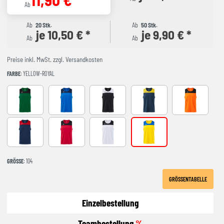
Ab
Ab
20 Stk.
Ab
50 Stk.
je 10,50 € *
je 9,90 € *
Ab
Ab
Preise inkl. MwSt. zzgl. Versandkosten
FARBE
: YELLOW-ROYAL
GREEEN-BLACK
ROYAL-NAVY
black-white
NAVY-YELLOW
ORANGE-BLA
NAVY-RED
RED-BLACK
WHITE-BLACK
YELLOW-ROYAL
GRÖSSE
: 104
GRÖSSENTABELLE
Einzelbestellung
Teambestellung
%