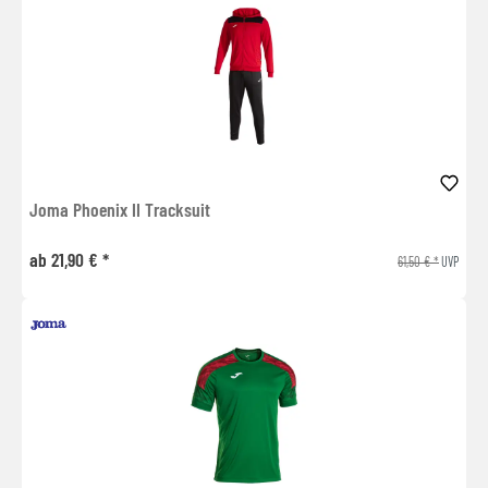
Joma Phoenix II Tracksuit
ab 21,90 € *
61,50 € *
UVP