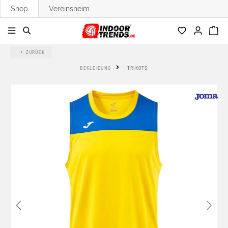
Shop
Vereinsheim
alt springen
ZURÜCK
BEKLEIDUNG
TRIKOTS
Bildergalerie überspringen