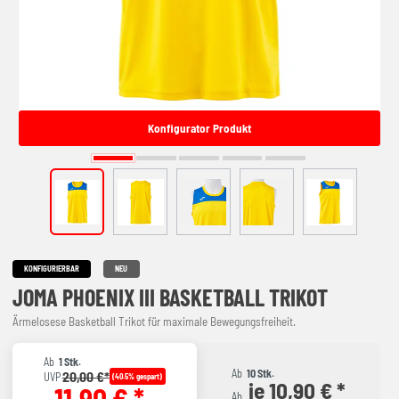
Konfigurator Produkt
KONFIGURIERBAR
NEU
JOMA PHOENIX III BASKETBALL TRIKOT
Ärmelosese Basketball Trikot für maximale Bewegungsfreiheit.
Ab
1 Stk.
Ab
10 Stk.
20,00 €*
UVP
(40.5% gespart)
je 10,90 € *
11,90 € *
Ab