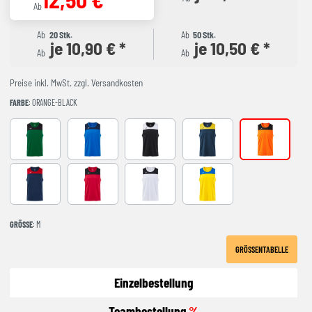
Ab
Ab
20 Stk.
Ab
50 Stk.
je 10,90 € *
je 10,50 € *
Ab
Ab
Preise inkl. MwSt. zzgl. Versandkosten
FARBE
: ORANGE-BLACK
GREEEN-BLACK
ROYAL-NAVY
black-white
NAVY-YELLOW
ORANGE-BLA
NAVY-RED
RED-BLACK
WHITE-BLACK
YELLOW-ROYAL
GRÖSSE
: M
GRÖSSENTABELLE
Einzelbestellung
Teambestellung
%