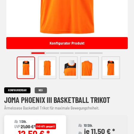
Konfigurator Produkt
KONFIGURIERBAR
NEU
JOMA PHOENIX III BASKETBALL TRIKOT
Ärmelosese Basketball Trikot für maximale Bewegungsfreiheit.
Ab
1 Stk.
Ab
10 Stk.
21,00 €*
UVP
(40.48% gespart)
je 11,50 € *
12,50 € *
Ab