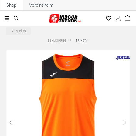
Shop
Vereinsheim
alt springen
ZURÜCK
BEKLEIDUNG
TRIKOTS
Bildergalerie überspringen