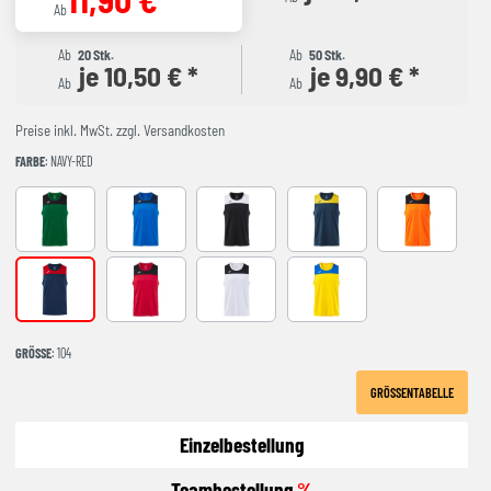
Ab
Ab
20 Stk.
Ab
50 Stk.
je 10,50 € *
je 9,90 € *
Ab
Ab
Preise inkl. MwSt. zzgl. Versandkosten
FARBE
: NAVY-RED
GREEEN-BLACK
ROYAL-NAVY
black-white
NAVY-YELLOW
ORANGE-BLA
NAVY-RED
RED-BLACK
WHITE-BLACK
YELLOW-ROYAL
GRÖSSE
: 104
GRÖSSENTABELLE
Einzelbestellung
Teambestellung
%