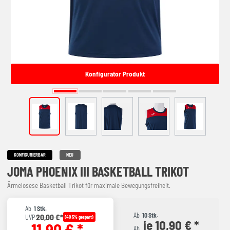
Konfigurator Produkt
KONFIGURIERBAR
NEU
JOMA PHOENIX III BASKETBALL TRIKOT
Ärmelosese Basketball Trikot für maximale Bewegungsfreiheit.
Ab
1 Stk.
Ab
10 Stk.
20,00 €*
UVP
(40.5% gespart)
je 10,90 € *
11,90 € *
Ab