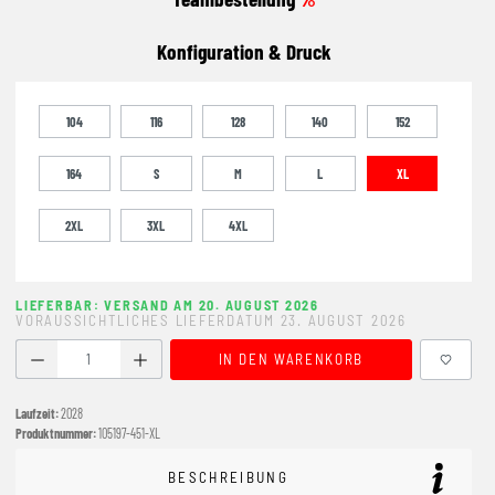
Konfiguration & Druck
104
116
128
140
152
164
S
M
L
XL
2XL
3XL
4XL
LIEFERBAR: VERSAND AM 20. AUGUST 2026
VORAUSSICHTLICHES LIEFERDATUM 23. AUGUST 2026
Produkt Anzahl: Gib den gewünschten Wert ein oder benutze
IN DEN WARENKORB
Laufzeit:
2028
Produktnummer:
105197-451-XL
BESCHREIBUNG