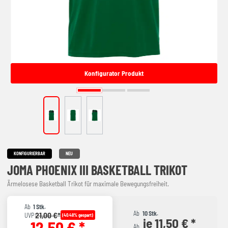
Konfigurator Produkt
KONFIGURIERBAR
NEU
JOMA PHOENIX III BASKETBALL TRIKOT
Ärmelosese Basketball Trikot für maximale Bewegungsfreiheit.
Ab
1 Stk.
Ab
10 Stk.
21,00 €*
UVP
(40.48% gespart)
je 11,50 € *
12,50 € *
Ab