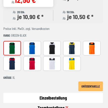
Ab
Ab
20 Stk.
Ab
50 Stk.
je 10,90 € *
je 10,50 € *
Ab
Ab
Preise inkl. MwSt. zzgl. Versandkosten
FARBE
: GREEEN-BLACK
GREEEN-BLACK
ROYAL-NAVY
black-white
NAVY-YELLOW
ORANGE-BLA
NAVY-RED
RED-BLACK
WHITE-BLACK
YELLOW-ROYAL
GRÖSSE
: XL
GRÖSSENTABELLE
Einzelbestellung
Teambestellung
%