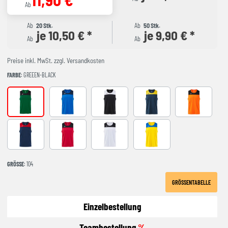
Ab
Ab
20 Stk.
Ab
50 Stk.
je 10,50 € *
je 9,90 € *
Ab
Ab
Preise inkl. MwSt. zzgl. Versandkosten
FARBE
: GREEEN-BLACK
GREEEN-BLACK
ROYAL-NAVY
black-white
NAVY-YELLOW
ORANGE-BLA
NAVY-RED
RED-BLACK
WHITE-BLACK
YELLOW-ROYAL
GRÖSSE
: 104
GRÖSSENTABELLE
Einzelbestellung
Teambestellung
%