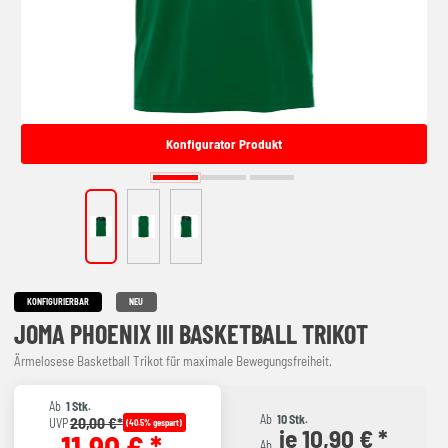
Konfigurator Produkt
KONFIGURIERBAR
NEU
JOMA PHOENIX III BASKETBALL TRIKOT
Ärmelosese Basketball Trikot für maximale Bewegungsfreiheit.
Ab
1 Stk.
Ab
10 Stk.
20,00 €*
UVP
(40.5% gespart)
je 10,90 € *
11,90 € *
Ab