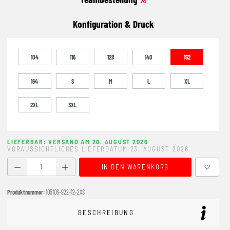
Konfiguration & Druck
104
116
128
140
152
164
S
M
L
XL
2XL
3XL
LIEFERBAR: VERSAND AM 20. AUGUST 2026
VORAUSSICHTLICHES LIEFERDATUM 23. AUGUST 2026
Produkt Anzahl: Gib den gewünschten Wert ein oder benutze
IN DEN WARENKORB
Produktnummer:
105106-922-12-2XS
BESCHREIBUNG