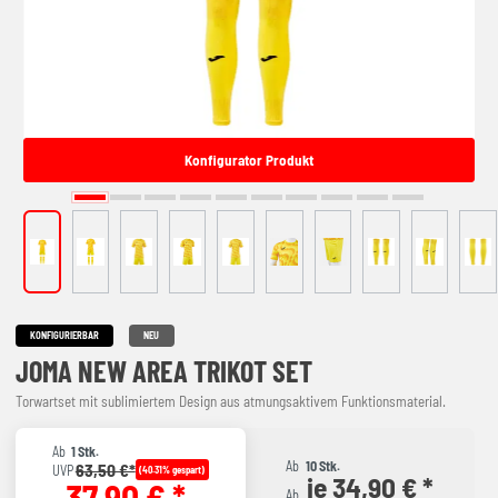
Konfigurator Produkt
KONFIGURIERBAR
NEU
JOMA NEW AREA TRIKOT SET
Torwartset mit sublimiertem Design aus atmungsaktivem Funktionsmaterial.
Ab
1 Stk.
Ab
10 Stk.
63,50 €*
UVP
(40.31% gespart)
je 34,90 € *
37,90 € *
Ab