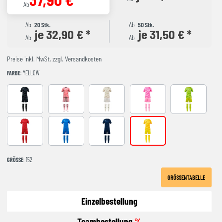
Ab
Ab
20 Stk.
Ab
50 Stk.
je 32,90 € *
je 31,50 € *
Ab
Ab
Preise inkl. MwSt. zzgl. Versandkosten
FARBE
: YELLOW
ANTHRACITE
CORAL FLUOR
beige
FLUOR PINK
green
red
royal
NAVY
YELLOW
GRÖSSE
: 152
GRÖSSENTABELLE
Einzelbestellung
Teambestellung
%