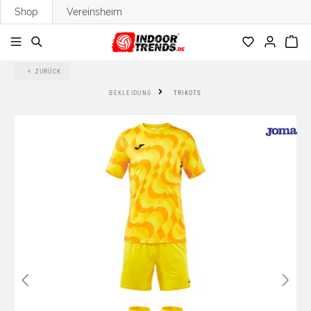
Shop
Vereinsheim
alt springen
ZURÜCK
BEKLEIDUNG
TRIKOTS
Bildergalerie überspringen