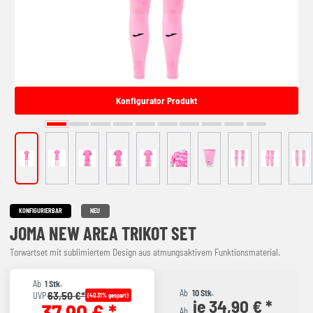
Konfigurator Produkt
KONFIGURIERBAR
NEU
JOMA NEW AREA TRIKOT SET
Torwartset mit sublimiertem Design aus atmungsaktivem Funktionsmaterial.
Ab
1 Stk.
Ab
10 Stk.
63,50 €*
UVP
(40.31% gespart)
je 34,90 € *
37,90 € *
Ab