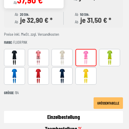
Ab
Ab
20 Stk.
Ab
50 Stk.
je 32,90 € *
je 31,50 € *
Ab
Ab
Preise inkl. MwSt. zzgl. Versandkosten
FARBE
: FLUOR PINK
ANTHRACITE
CORAL FLUOR
beige
FLUOR PINK
GREEN
ROYAL
red
NAVY
YELLOW
GRÖSSE
: 164
GRÖSSENTABELLE
Einzelbestellung
Teambestellung
%