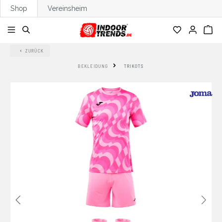
Shop
Vereinsheim
alt springen
ZURÜCK
BEKLEIDUNG
TRIKOTS
Bildergalerie überspringen