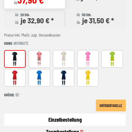
Ab
Ab
20 Stk.
Ab
50 Stk.
je 32,90 € *
je 31,50 € *
Ab
Ab
Preise inkl. MwSt. zzgl. Versandkosten
FARBE
: ANTHRACITE
ANTHRACITE
CORAL FLUOR
beige
FLUOR PINK
green
red
royal
NAVY
YELLOW
GRÖSSE
: 152
GRÖSSENTABELLE
Einzelbestellung
Teambestellung
%