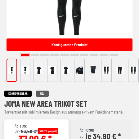
Konfigurator Produkt
KONFIGURIERBAR
NEU
JOMA NEW AREA TRIKOT SET
Torwartset mit sublimiertem Design aus atmungsaktivem Funktionsmaterial.
Ab
1 Stk.
Ab
10 Stk.
63,50 €*
UVP
(40.31% gespart)
je 34,90 € *
37,90 € *
Ab