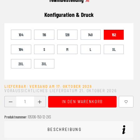
Konfiguration & Druck
104
116
128
140
152
164
S
M
L
XL
2XL
3XL
LIEFERBAR: VERSAND AM 17. OKTOBER 2026
VORAUSSICHTLICHES LIEFERDATUM 21. OKTOBER 2026
Produkt Anzahl: Gib den gewünschten Wert ein oder benutze
IN DEN WARENKORB
Produktnummer:
105106-150-12-2XS
BESCHREIBUNG