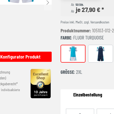
Ab
50 Stk.
je 27,90 € *
Ab
Preise inkl. MwSt. zzgl. Versandkosten
Produktnummer:
105103-012-
FARBE
: FLUOR TURQUOISE
FLUOR TURQUOISE
DARK NAV
Konfigurator Produkt
GRÖSSE
: 2XL
echnung
den)
ckgaberecht*
r individualisierte
Einzelbestellung