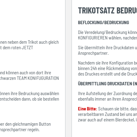
TRIKOTSATZ BEDR
BEFLOCKUNG/BEDRUCKUNG
Die Veredelung/Bedruckung könne
KONFIGURIEREN wählen, nachdem s
ihnen neben dem Trikot auch gleich
mit dem roten JETZT
Sie übermitteln ihre Druckdaten 
Ansprechpartner.
Nachdem sie ihre Konfiguration be
binnen 24h eine Rückmeldung von i
 und können auch von dort ihre
des Druckes erstellt und die Dru
em schwarzen TEAM KONIFUGURATION
ÜBERMITTLUNG DRUCKDATEN (N
e können ihre Bedruckung auswählen
Ihre Aufstellung der Zuordnung 
entscheiden dann, ob sie bestellen
ebenfalls immer an ihren Ansprec
Eine Bitte:
Schauen sie bitte, d
verarbeitbaren Zustand bei uns an
zwar auch auf einem Bierdeckel, ist
über den gleichnamigen Button
sprechpartner regeln.