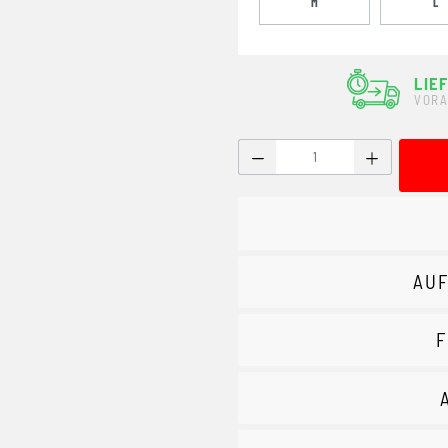
M
L
LIE
VORA
Produkt Anzahl: Gib den g
AUF
F