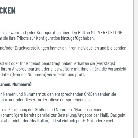
UCKEN
n sie während jeder Konfiguration über den Button MIT VEREDELUNG
ie ihre Trikots zur Konfiguration hinzugefügt haben.
und/oder Druckvorstellungen
immer
an ihren individuellen und bleibenden
stellt oder Ihr Angebot beauftragt haben, erhalten sie (werktags)
hrem Ansprechpartner, der alles weitere mit Ihnen klärt, die Voransicht
ckdaten (Namen, Nummern) verarbeitet und prüft.
amen, Nummern)
der Namen und Nummern zu den entsprechenden Größen senden sie
hpartner oder dieser fordert diese entsprechend an.
ass die Zuordnung der Größen und Nummern/Namen in einem
kommt (gern bereits parallel zur Bestellung/Angebot per Mail). Das geht
 aber nicht der Idealfall ;o) - ideal einfach per E-Mail oder Excel.