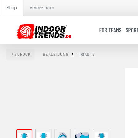
springen
Zur Hauptnavigation springen
Shop
Vereinsheim
FOR TEAMS
SPOR
ZURÜCK
BEKLEIDUNG
TRIKOTS
Bildergalerie überspringen