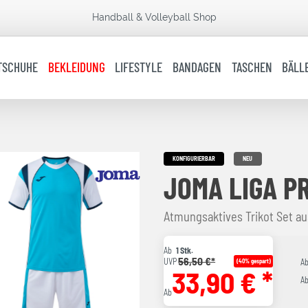
Handball & Volleyball Shop
TSCHUHE
BEKLEIDUNG
LIFESTYLE
BANDAGEN
TASCHEN
BÄLL
KONFIGURIERBAR
NEU
JOMA LIGA P
Atmungsaktives Trikot Set au
Ab
1 Stk.
56,50 €*
UVP
(40% gespart)
A
33,90 € *
A
Ab