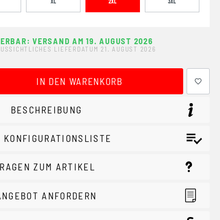
XL
2XL
3XL
FERBAR: VERSAND AM 19. AUGUST 2026
USSICHTLICHES LIEFERDATUM 21. AUGUST 2026
ewünschten Wert ein oder benutze die Schaltflächen um 
IN DEN WARENKORB
BESCHREIBUNG
 KONFIGURATIONSLISTE
RAGEN ZUM ARTIKEL
ANGEBOT ANFORDERN