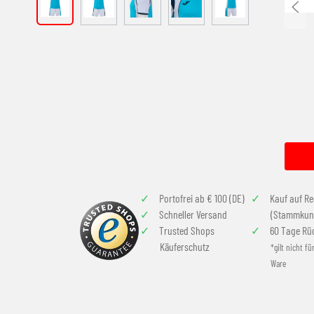
Portofrei ab € 100 (DE)
Kauf auf R
Schneller Versand
(Stammkun
Trusted Shops
60 Tage Rü
Käuferschutz
*gilt nicht fü
Ware