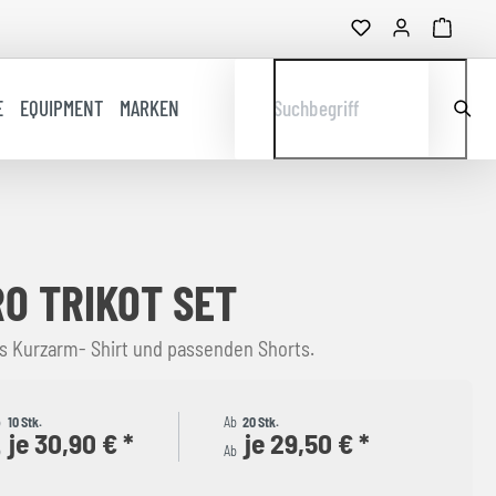
E
EQUIPMENT
MARKEN
Suchbegriff
RO TRIKOT SET
s Kurzarm- Shirt und passenden Shorts.
b
10 Stk.
Ab
20 Stk.
je 30,90 € *
je 29,50 € *
b
Ab