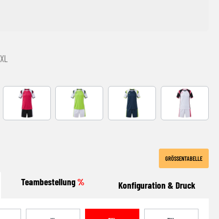
2XL
Y TURQUESA
FUCHSIA-BLACK
LIME
NAVY-LIME
White
GRÖSSENTABELLE
Teambestellung
%
Konfiguration & Druck