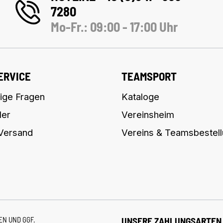
7280
Mo-Fr.: 09:00 - 17:00 Uhr
ERVICE
TEAMSPORT
ige Fragen
Kataloge
ler
Vereinsheim
 Versand
Vereins & Teamsbestel
TEN
UND GGF.
UNSERE ZAHLUNGSARTEN