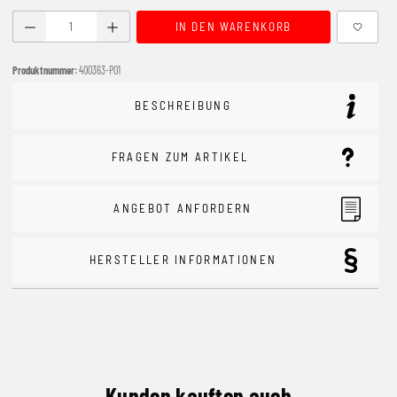
Produkt Anzahl: Gib den gewünschten Wert ein oder benutze
IN DEN WARENKORB
Produktnummer:
400363-P01
BESCHREIBUNG
FRAGEN ZUM ARTIKEL
ANGEBOT ANFORDERN
HERSTELLER INFORMATIONEN
Kunden kauften auch