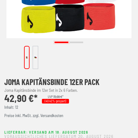
JOMA KAPITÄNSBINDE 12ER PACK
Joma Kapitänsbinde im 12er Set in 2x 6 Farben.
42,90 €*
UVP
72,00 €
*
(40.42% gespart)
Inhalt:
12
Preise inkl. MwSt. zzgl. Versandkosten
LIEFERBAR: VERSAND AM 18. AUGUST 2026
VORAUSSICHTLICHES LIEFERDATUM 20. AUGUST 2026