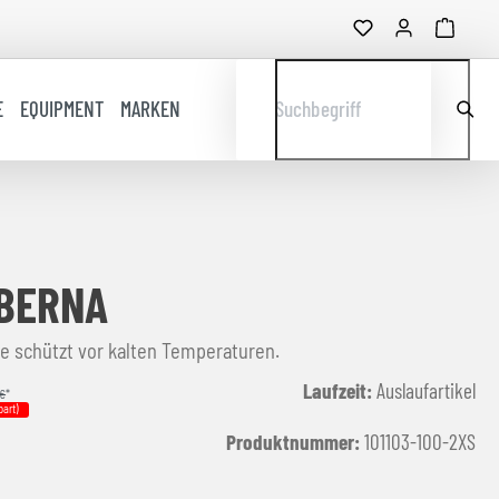
E
EQUIPMENT
MARKEN
Suchbegriff
 BERNA
e schützt vor kalten Temperaturen.
Laufzeit:
Auslaufartikel
 €
*
part)
Produktnummer:
101103-100-2XS