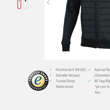
Portofrei ab € 100 (DE)
Kauf auf R
Schneller Versand
(Stammkun
Trusted Shops
60 Tage Rü
Käuferschutz
*gilt nicht fü
Ware