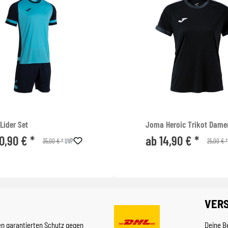
Lider Set
Joma Heroic Trikot Dame
0,90 € *
ab 14,90 € *
35,00 € *
25,00 € *
UVP
VER
en garantierten Schutz gegen
Deine B