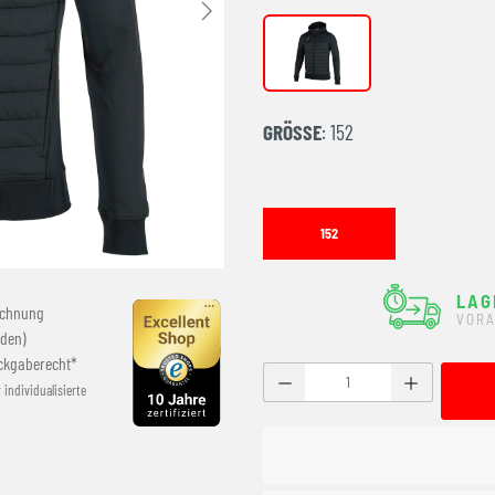
schwarz
GRÖSSE
: 152
152
LAG
echnung
VORA
den)
ckgaberecht*
Produkt Anzahl: Gib den g
r individualisierte