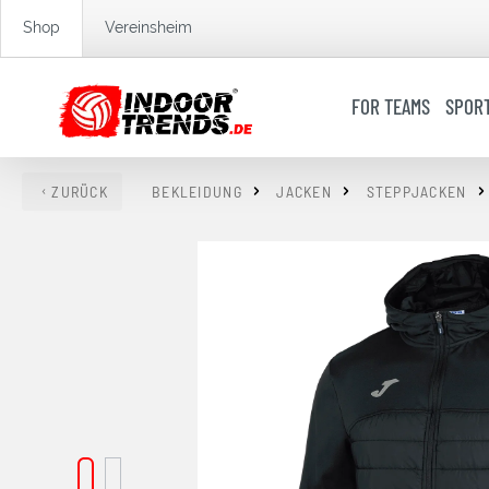
springen
Zur Hauptnavigation springen
Shop
Vereinsheim
FOR TEAMS
SPOR
ZURÜCK
BEKLEIDUNG
JACKEN
STEPPJACKEN
Bildergalerie überspringen