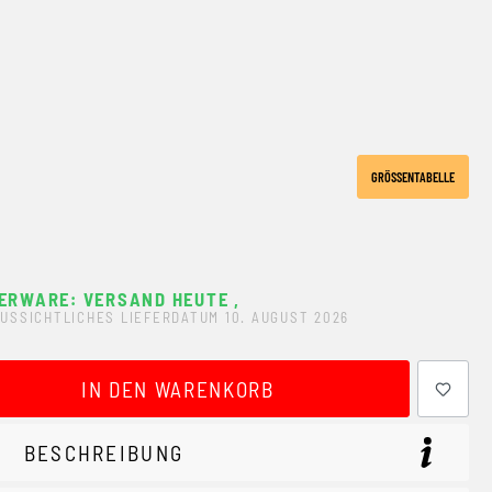
GRÖSSENTABELLE
ERWARE: VERSAND HEUTE
,
USSICHTLICHES LIEFERDATUM 10. AUGUST 2026
ewünschten Wert ein oder benutze die Schaltflächen um 
IN DEN WARENKORB
BESCHREIBUNG