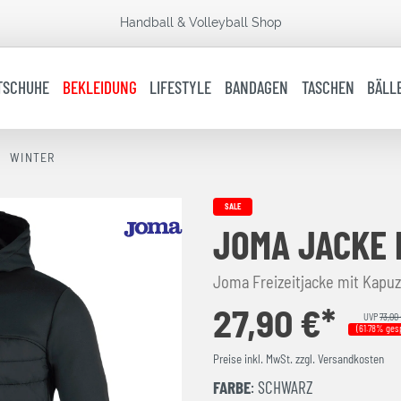
Handball & Volleyball Shop
TSCHUHE
BEKLEIDUNG
LIFESTYLE
BANDAGEN
TASCHEN
BÄLL
WINTER
SALE
JOMA JACKE
Joma Freizeitjacke mit Kapuz
27,90 €*
UVP
73,00
(61.78% ges
Preise inkl. MwSt. zzgl. Versandkosten
FARBE
: SCHWARZ