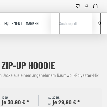
E
EQUIPMENT
MARKEN
Suchbegriff
 ZIP-UP HOODIE
zen Jacke aus einem angenehmem Baumwoll-Polyester-Mix
b
10 Stk.
Ab
20 Stk.
je 30,90 € *
je 29,90 € *
b
Ab