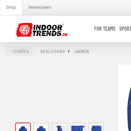
springen
Zur Hauptnavigation springen
Shop
Vereinsheim
FOR TEAMS
SPOR
ZURÜCK
BEKLEIDUNG
JACKEN
Bildergalerie überspringen