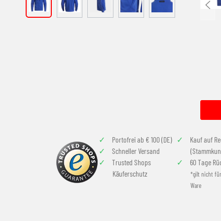
Portofrei ab € 100 (DE)
Kauf auf R
Schneller Versand
(Stammkun
Trusted Shops
60 Tage Rü
Käuferschutz
*gilt nicht fü
Ware