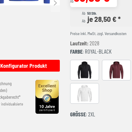
Ab
Ab
50 Stk.
je 28,50 € *
Ab
Preise inkl. MwSt. zzgl. Versandkosten
Laufzeit:
2028
FARBE
: ROYAL-BLACK
Konfigurator Produkt
BLACK-ANTHRACITE
BURGUND
echnung
den)
WHITE-BLACK
ckgaberecht*
r individualisierte
GRÖSSE
: 2XL