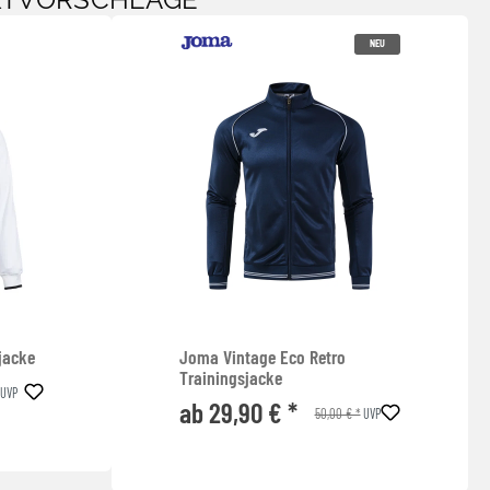
KTVORSCHLÄGE
NEU
jacke
Joma Vintage Eco Retro
Trainingsjacke
UVP
ab 29,90 € *
50,00 € *
UVP