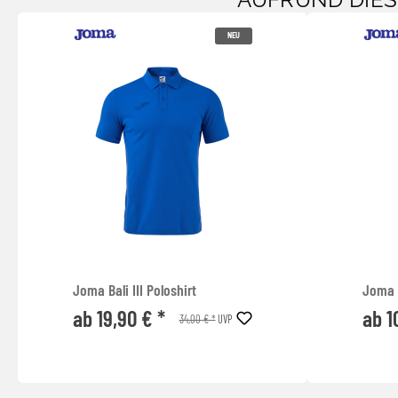
AUFRUND DIE
NEU
Joma Bali III Poloshirt
Joma C
ab 19,90 € *
ab 1
34,00 € *
UVP