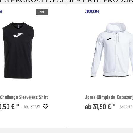
SES PRODUKTES GENERIERTE PRODU
NEU
hallenge Sleeveless Shirt
Joma Olimpiada Kapuzen
0,50 € *
ab 31,50 € *
17,50 € *
53,00 € *
UVP