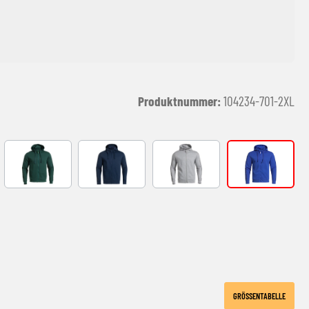
Produktnummer:
104234-701-2XL
Y
GREEEN-BLACK
NAVY-BLACK
Grey
ROYAL-BLAC
GRÖSSENTABELLE