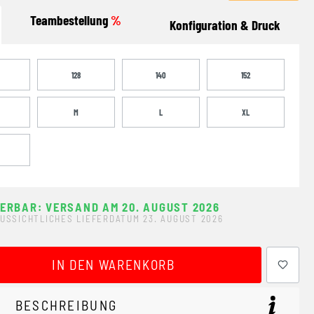
Teambestellung
%
Konfiguration & Druck
128
140
152
M
L
XL
FERBAR: VERSAND AM 20. AUGUST 2026
USSICHTLICHES LIEFERDATUM 23. AUGUST 2026
ewünschten Wert ein oder benutze die Schaltflächen um 
IN DEN WARENKORB
BESCHREIBUNG