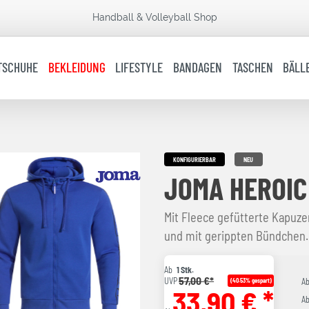
Handball & Volleyball Shop
TSCHUHE
BEKLEIDUNG
LIFESTYLE
BANDAGEN
TASCHEN
BÄLL
KONFIGURIERBAR
NEU
JOMA HEROIC
Mit Fleece gefütterte Kapu
und mit gerippten Bündchen.
Ab
1 Stk.
57,00 €*
UVP
(40.53% gespart)
A
33,90 € *
A