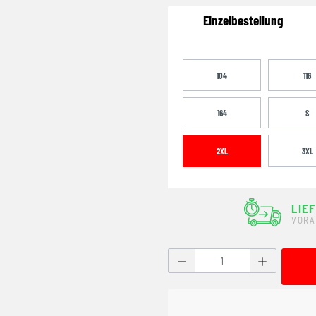
Einzelbestellung
104
116
164
S
2XL
3XL
LIE
VORA
Produkt Anzahl: Gib den g