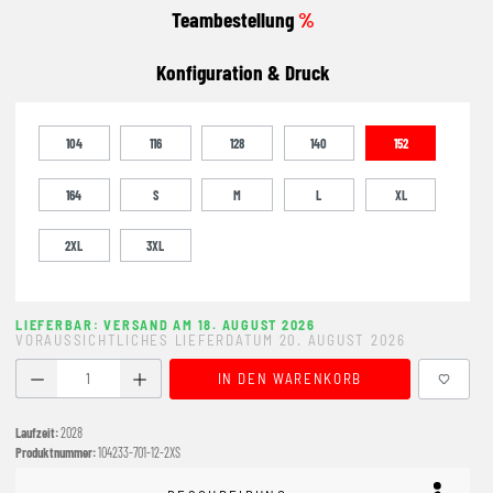
Teambestellung
%
Konfiguration & Druck
104
116
128
140
152
164
S
M
L
XL
2XL
3XL
LIEFERBAR: VERSAND AM 18. AUGUST 2026
VORAUSSICHTLICHES LIEFERDATUM 20. AUGUST 2026
Produkt Anzahl: Gib den gewünschten Wert ein oder benutze
IN DEN WARENKORB
Laufzeit:
2028
Produktnummer:
104233-701-12-2XS