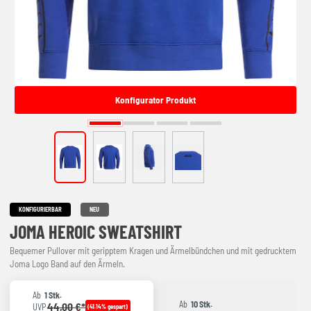
Konfigurator Produkt
KONFIGURIERBAR
NEU
JOMA HEROIC SWEATSHIRT
Bequemer Pullover mit geripptem Kragen und Ärmelbündchen und mit gedrucktem
Joma Logo Band auf den Ärmeln.
Ab
1 Stk.
Ab
10 Stk.
44,00 €*
UVP
(41.14% gespart)