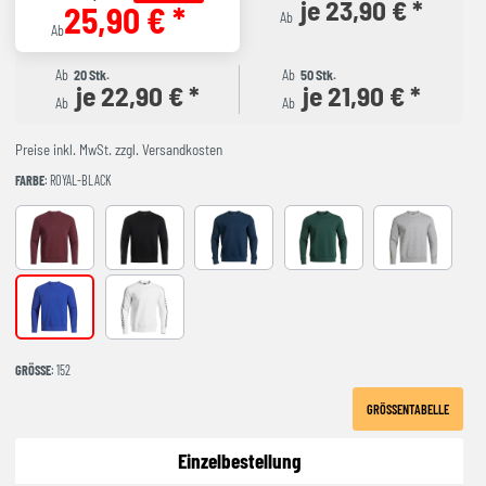
je 23,90 € *
25,90 € *
Ab
Ab
Ab
20 Stk.
Ab
50 Stk.
je 22,90 € *
je 21,90 € *
Ab
Ab
Preise inkl. MwSt. zzgl. Versandkosten
FARBE
: ROYAL-BLACK
BURGUNDY
Black
NAVY-BLACK
green
Grey
ROYAL-BLACK
WHITE-BLACK
GRÖSSE
: 152
GRÖSSENTABELLE
Einzelbestellung