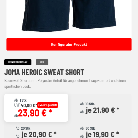
Konfigurator Produkt
KONFIGURIERBAR
NEU
JOMA HEROIC SWEAT SHORT
Baumwoll Shorts mit Polyester Anteil für angenehmen Tragekomfort und einen
sportlichen Look.
Ab
1 Stk.
Ab
10 Stk.
40,00 €*
UVP
(40.25% gespart)
je 21,90 € *
23,90 € *
Ab
Ab
Ab
20 Stk.
Ab
50 Stk.
je 20,90 € *
je 19,90 € *
Ab
Ab