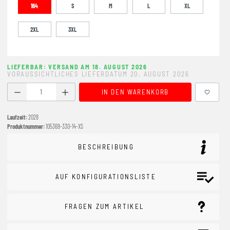
164
S
M
L
XL
2XL
3XL
LIEFERBAR: VERSAND AM 18. AUGUST 2026
VORAUSSICHTLICHES LIEFERDATUM 20. AUGUST 2026
Produkt Anzahl: Gib den gewünschten Wert ein oder benutze
IN DEN WARENKORB
Laufzeit:
2028
Produktnummer:
105369-330-14-XS
BESCHREIBUNG
AUF KONFIGURATIONSLISTE
FRAGEN ZUM ARTIKEL