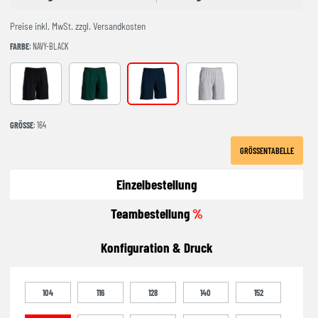
Preise inkl. MwSt. zzgl. Versandkosten
FARBE
: NAVY-BLACK
BLACK-ANTHRACITE
GREEEN-BLACK
NAVY-BLACK
GREY-BLACK
GRÖSSE
: 164
GRÖSSENTABELLE
Einzelbestellung
Teambestellung
%
Konfiguration & Druck
104
116
128
140
152