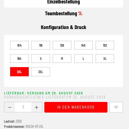
Einzelbestellung
Teambestellung
%
Konfiguration & Druck
104
116
128
140
152
164
S
M
L
XL
2XL
3XL
LIEFERBAR: VERSAND AM 20. AUGUST 2026
VORAUSSICHTLICHES LIEFERDATUM 23. AUGUST 2026
Produkt Anzahl: Gib den gewünschten Wert ein oder benutze
IN DEN WARENKORB
Laufzeit:
2028
Produktnummer:
104236-471-2XL