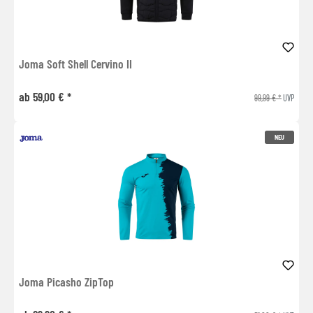
Joma Soft Shell Cervino II
ab 59,00 € *
99,99 € *
UVP
NEU
Joma Picasho ZipTop