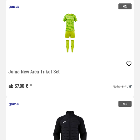
NEU
Joma New Area Trikot Set
ab 37,90 € *
63,50 € *
UVP
NEU