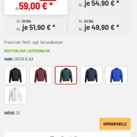
je 54,90 € *
59,00 € *
Ab
Ab
Ab
20 Stk.
Ab
50 Stk.
je 51,90 € *
je 49,90 € *
Ab
Ab
Preise inkl. MwSt. zzgl. Versandkosten
KOSTENLOSE LIEFERUNG DE
FARBE
: GREEEN-BLACK
BLACK-ANTHRACITE
BURGUNDY
GREEEN-BLACK
NAVY-BLACK
ROYAL-BLAC
WHITE-BLACK
GRÖSSE
: 2XL
GRÖSSENTABELLE