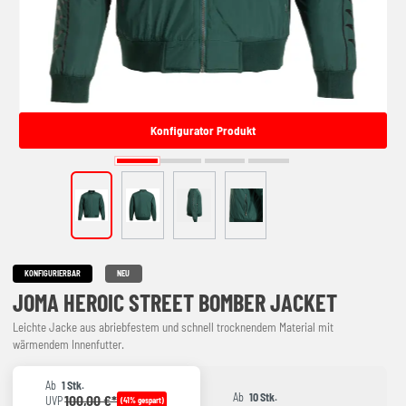
Konfigurator Produkt
KONFIGURIERBAR
NEU
JOMA HEROIC STREET BOMBER JACKET
Leichte Jacke aus abriebfestem und schnell trocknendem Material mit
wärmendem Innenfutter.
Ab
1 Stk.
Ab
10 Stk.
100,00 €*
UVP
(41% gespart)