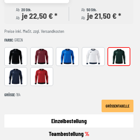
Ab
20 Stk.
Ab
50 Stk.
je 22,50 € *
je 21,50 € *
Ab
Ab
Preise inkl. MwSt. zzgl. Versandkosten
FARBE
: GREEN
BLACK-ANTHRACITE
BURGUNDY
ROYAL-NAVY
WHITE-NAVY
green
NAVY
RED-BLACK
GRÖSSE
: 164
GRÖSSENTABELLE
Einzelbestellung
Teambestellung
%