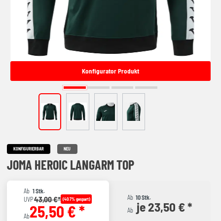
Konfigurator Produkt
KONFIGURIERBAR
NEU
JOMA HEROIC LANGARM TOP
Ab
1 Stk.
Ab
10 Stk.
43,00 €*
UVP
(40.7% gespart)
je 23,50 € *
25,50 € *
Ab
Ab