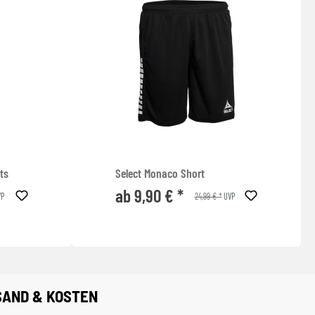
ts
Select Monaco Short
ab 9,90 € *
24,99 € *
P
UVP
SAND & KOSTEN