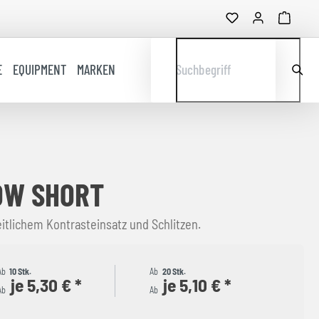
E
EQUIPMENT
MARKEN
Suchbegriff
OW SHORT
itlichem Kontrasteinsatz und Schlitzen.
Ab
10 Stk.
Ab
20 Stk.
je 5,30 € *
je 5,10 € *
Ab
Ab