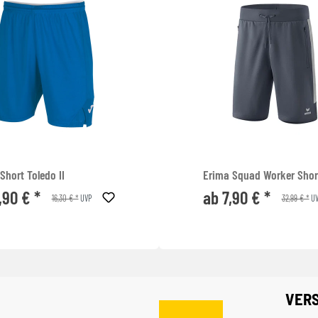
hort Toledo II
Erima Squad Worker Shor
,90 € *
ab 7,90 € *
16,30 € *
32,99 € *
UVP
UV
VER