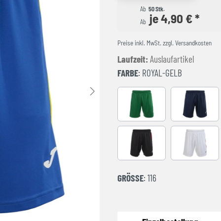
Ab
50 Stk.
je 4,90 € *
Ab
Preise inkl. MwSt. zzgl. Versandkosten
Laufzeit:
Auslaufartikel
FARBE
: ROYAL-GELB
GRÜN-WEISS
NAVY-WEI
SCHWARZ-ROT
WEISS-RO
GRÖSSE
: 116