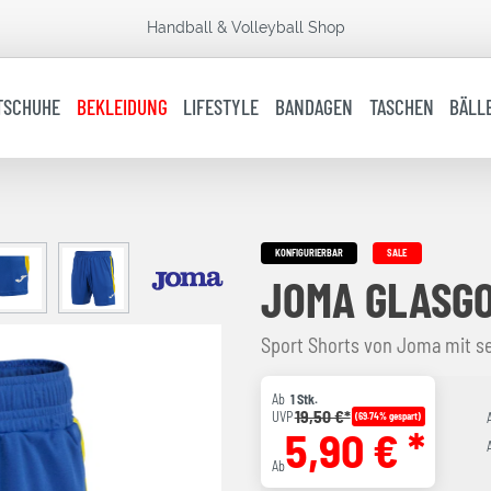
Handball & Volleyball Shop
TSCHUHE
BEKLEIDUNG
LIFESTYLE
BANDAGEN
TASCHEN
BÄLL
KONFIGURIERBAR
SALE
JOMA GLASG
Sport Shorts von Joma mit se
Ab
1 Stk.
19,50 €*
UVP
(69.74% gespart)
5,90 € *
Ab