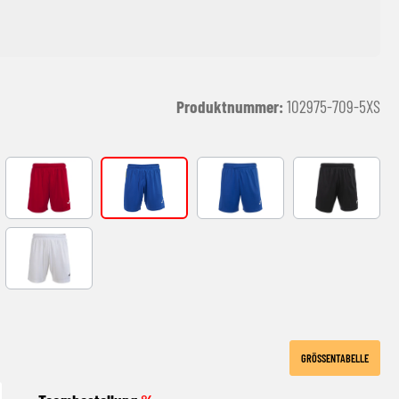
Produktnummer:
102975-709-5XS
ß
ROT-WEISS
ROYAL-GELB
ROYAL-WEIß
SCHWARZ-WE
T
WEIß-ROYAL
GRÖSSENTABELLE