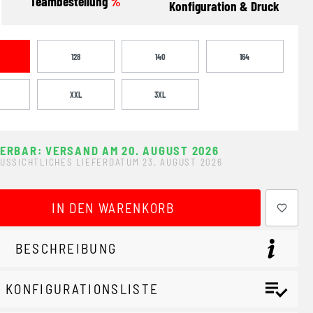
Teambestellung
%
Konfiguration & Druck
128
140
164
XXL
3XL
FERBAR: VERSAND AM 20. AUGUST 2026
USSICHTLICHES LIEFERDATUM 23. AUGUST 2026
ewünschten Wert ein oder benutze die Schaltflächen um 
IN DEN WARENKORB
BESCHREIBUNG
 KONFIGURATIONSLISTE