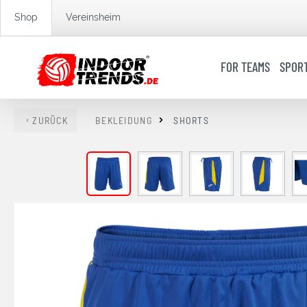
springen
Zur Hauptnavigation springen
Shop
Vereinsheim
FOR TEAMS
SPOR
ZURÜCK
BEKLEIDUNG
SHORTS
Bildergalerie überspringen