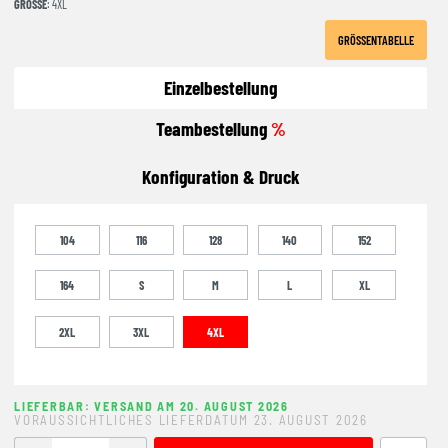
GRÖSSE
: 4XL
GRÖSSENTABELLE
Einzelbestellung
Teambestellung
%
Konfiguration & Druck
104
116
128
140
152
164
S
M
L
XL
2XL
3XL
4XL
LIEFERBAR: VERSAND AM 20. AUGUST 2026
VORAUSSICHTLICHES LIEFERDATUM 23. AUGUST 2026