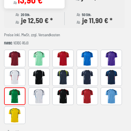
Ab
Ab
20 Stk.
Ab
50 Stk.
je 12,50 € *
je 11,90 € *
Ab
Ab
Preise inkl. MwSt. zzgl. Versandkosten
FARBE
: VERDE-ROJO
BURGUNDY
LIGHT GREEN
RED-NAVY
ROYAL-NAVY
VIOLET
WHITE-NAVY
BLACK-GREY
DARK NAVY AMARILLO FLUOR
NAVY-GREY
NAVY-ROYAL
VERDE-ROJO
WHITE-SKY BLUE
BLACK-RED
RED-BLACK
SKY BLUE-NA
YELLOW-ROYAL