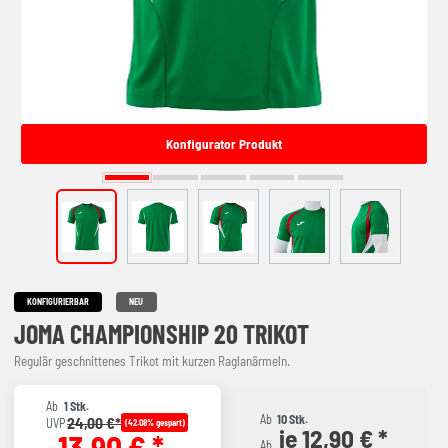
Konfigurator Produkt
KONFIGURIERBAR
NEU
JOMA CHAMPIONSHIP 20 TRIKOT
Regulär geschnittenes Trikot mit kurzen Raglanärmeln.
Ab
1 Stk.
Ab
10 Stk.
24,00 €*
UVP
(42.08% gespart)
je 12,90 € *
13,90 € *
Ab