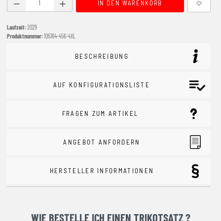
Produkt Anzahl: Gib den gewünschten Wert ein oder benutze
IN DEN WARENKORB
Laufzeit:
2029
Produktnummer:
105164-456-4XL
BESCHREIBUNG
AUF KONFIGURATIONSLISTE
FRAGEN ZUM ARTIKEL
ANGEBOT ANFORDERN
HERSTELLER INFORMATIONEN
WIE BESTELLE ICH EINEN TRIKOTSATZ ?