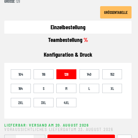
GRÖSSE
: 128
GRÖSSENTABELLE
Einzelbestellung
Teambestellung
%
Konfiguration & Druck
104
116
128
140
152
164
S
M
L
XL
2XL
3XL
4XL
LIEFERBAR: VERSAND AM 20. AUGUST 2026
VORAUSSICHTLICHES LIEFERDATUM 23. AUGUST 2026