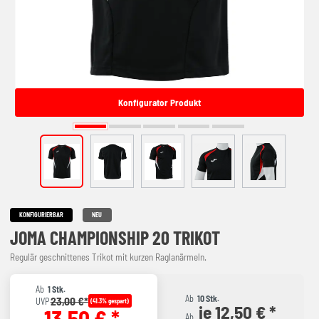
Konfigurator Produkt
KONFIGURIERBAR
NEU
JOMA CHAMPIONSHIP 20 TRIKOT
Regulär geschnittenes Trikot mit kurzen Raglanärmeln.
Ab
1 Stk.
Ab
10 Stk.
23,00 €*
UVP
(41.3% gespart)
je 12,50 € *
13,50 € *
Ab