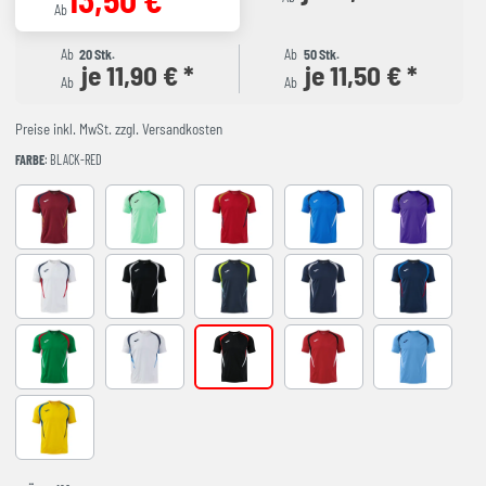
Ab
Ab
20 Stk.
Ab
50 Stk.
je 11,90 € *
je 11,50 € *
Ab
Ab
Preise inkl. MwSt. zzgl. Versandkosten
FARBE
: BLACK-RED
BURGUNDY
LIGHT GREEN
RED-NAVY
ROYAL-NAVY
VIOLET
WHITE-NAVY
BLACK-GREY
DARK NAVY AMARILLO FLUOR
NAVY-GREY
NAVY-ROYAL
VERDE-ROJO
WHITE-SKY BLUE
BLACK-RED
RED-BLACK
SKY BLUE-NA
YELLOW-ROYAL