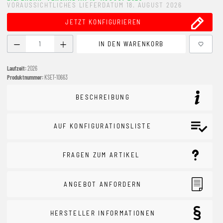
VORAUSSICHTLICHES LIEFERDATUM 18. AUGUST 2026
JETZT KONFIGURIEREN
Produkt Anzahl: Gib den gewünschten Wert ein oder benutze
IN DEN WARENKORB
Laufzeit:
2026
Produktnummer:
KSET-10663
BESCHREIBUNG
AUF KONFIGURATIONSLISTE
FRAGEN ZUM ARTIKEL
ANGEBOT ANFORDERN
HERSTELLER INFORMATIONEN