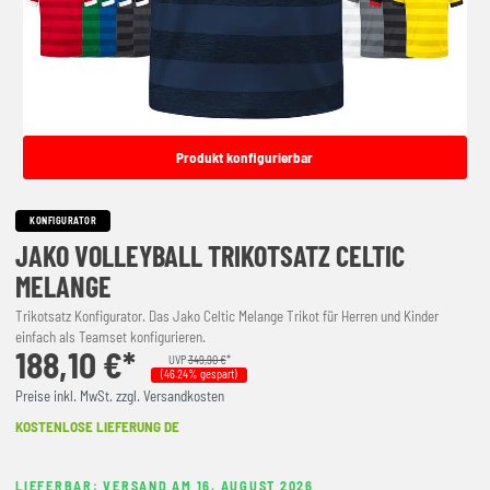
Produkt konfigurierbar
KONFIGURATOR
JAKO VOLLEYBALL TRIKOTSATZ CELTIC
MELANGE
Trikotsatz Konfigurator. Das Jako Celtic Melange Trikot für Herren und Kinder
einfach als Teamset konfigurieren.
188,10 €*
UVP
349,90 €
*
(46.24% gespart)
Preise inkl. MwSt. zzgl. Versandkosten
KOSTENLOSE LIEFERUNG DE
LIEFERBAR: VERSAND AM 16. AUGUST 2026