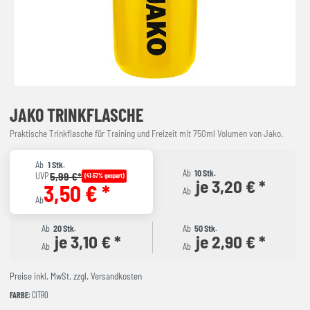
JAKO TRINKFLASCHE
Praktische Trinkflasche für Training und Freizeit mit 750ml Volumen von Jako.
Ab
1 Stk.
Ab
10 Stk.
5,99 €*
UVP
(41.57% gespart)
je 3,20 € *
3,50 € *
Ab
Ab
Ab
20 Stk.
Ab
50 Stk.
je 3,10 € *
je 2,90 € *
Ab
Ab
Preise inkl. MwSt. zzgl. Versandkosten
FARBE
: CITRO