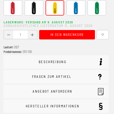
rot
schwarz
citro
JAKO blau
sportgrün
LAGERWARE: VERSAND AM 9. AUGUST 2026
VORAUSSICHTLICHES LIEFERDATUM 11. AUGUST 2026
Produkt Anzahl: Gib den gewünschten Wert ein oder benutze
IN DEN WARENKORB
Laufzeit:
2027
Produktnummer:
2157-300
BESCHREIBUNG
FRAGEN ZUM ARTIKEL
ANGEBOT ANFORDERN
HERSTELLER INFORMATIONEN