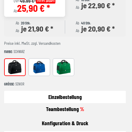
49,99 €*
UVP
(48.19% gespart)
je 22,90 € *
25,90 € *
Ab
Ab
Ab
20 Stk.
Ab
40 Stk.
je 21,90 € *
je 20,90 € *
Ab
Ab
Preise inkl. MwSt. zzgl. Versandkosten
FARBE
: SCHWARZ
schwarz
royal
sportgrün
GRÖSSE
: SENIOR
Einzelbestellung
Teambestellung
%
Konfiguration & Druck