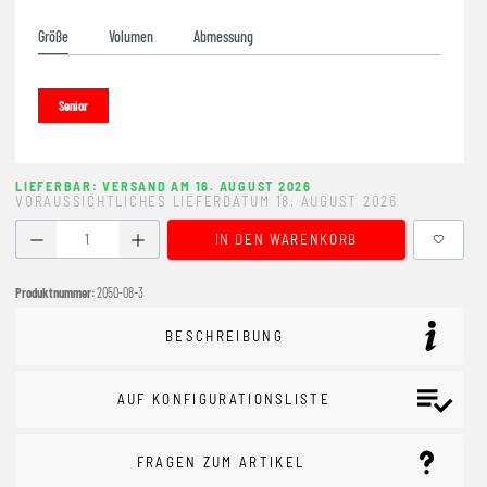
Größe
Volumen
Abmessung
Senior
LIEFERBAR: VERSAND AM 16. AUGUST 2026
VORAUSSICHTLICHES LIEFERDATUM 18. AUGUST 2026
Produkt Anzahl: Gib den gewünschten Wert ein oder benutze
IN DEN WARENKORB
Produktnummer:
2050-08-3
BESCHREIBUNG
AUF KONFIGURATIONSLISTE
FRAGEN ZUM ARTIKEL