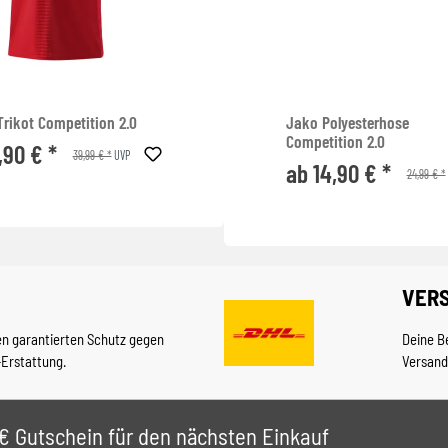
rikot Competition 2.0
Jako Polyesterhose
Competition 2.0
,90 € *
39,99 € *
UVP
ab 14,90 € *
24,99 € *
VER
en garantierten Schutz gegen
Deine B
-Erstattung.
Versand
 5€ Gutschein für den nächsten Einkauf