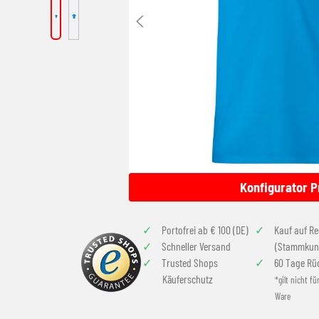
Konfigurator P
Portofrei ab € 100 (DE)
Kauf auf R
Schneller Versand
(Stammkun
Trusted Shops
60 Tage Rü
Käuferschutz
*gilt nicht fü
Ware