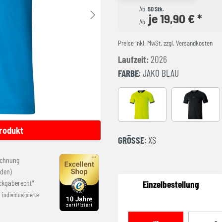
Ab
50 Stk.
je 19,90 € *
Ab
Preise inkl. MwSt. zzgl. Versandkosten
Laufzeit:
2026
FARBE
: JAKO BLAU
Lemon
schwarz
rodukt
GRÖSSE
: XS
echnung
den)
ckgaberecht*
Einzelbestellung
r individualisierte