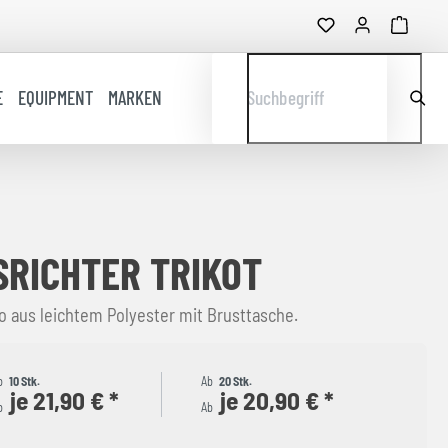
E
EQUIPMENT
MARKEN
Suchbegriff
SRICHTER TRIKOT
ko aus leichtem Polyester mit Brusttasche.
b
10 Stk.
Ab
20 Stk.
je 21,90 € *
je 20,90 € *
b
Ab