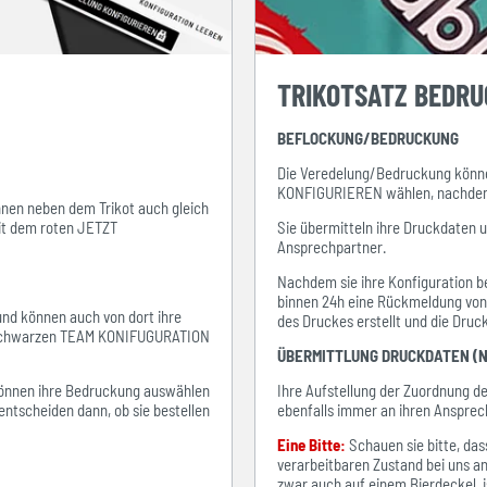
TRIKOTSATZ BEDR
BEFLOCKUNG/BEDRUCKUNG
Die Veredelung/Bedruckung könne
KONFIGURIEREN wählen, nachdem s
ihnen neben dem Trikot auch gleich
mit dem roten JETZT
Sie übermitteln ihre Druckdaten 
Ansprechpartner.
Nachdem sie ihre Konfiguration be
binnen 24h eine Rückmeldung von i
 und können auch von dort ihre
des Druckes erstellt und die Dru
em schwarzen TEAM KONIFUGURATION
ÜBERMITTLUNG DRUCKDATEN (N
e können ihre Bedruckung auswählen
Ihre Aufstellung der Zuordnung 
entscheiden dann, ob sie bestellen
ebenfalls immer an ihren Ansprec
Eine Bitte:
Schauen sie bitte, d
verarbeitbaren Zustand bei uns an
zwar auch auf einem Bierdeckel, ist