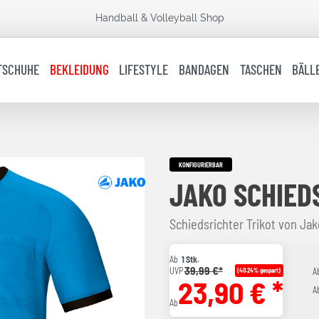
Handball & Volleyball Shop
TSCHUHE
BEKLEIDUNG
LIFESTYLE
BANDAGEN
TASCHEN
BÄLL
KONFIGURIERBAR
JAKO SCHIED
Schiedsrichter Trikot von Ja
Ab
1 Stk.
39,99 €*
UVP
(40.24% gespart)
A
23,90 € *
A
Ab