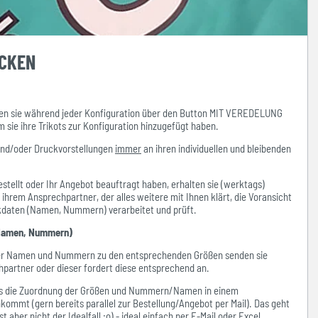
UCKEN
n sie während jeder Konfiguration über den Button MIT VEREDELUNG
ie ihre Trikots zur Konfiguration hinzugefügt haben.
und/oder Druckvorstellungen
immer
an ihren individuellen und bleibenden
stellt oder Ihr Angebot beauftragt haben, erhalten sie (werktags)
hrem Ansprechpartner, der alles weitere mit Ihnen klärt, die Voransicht
ckdaten (Namen, Nummern) verarbeitet und prüft.
amen, Nummern)
der Namen und Nummern zu den entsprechenden Größen senden sie
hpartner oder dieser fordert diese entsprechend an.
ass die Zuordnung der Größen und Nummern/Namen in einem
kommt (gern bereits parallel zur Bestellung/Angebot per Mail). Das geht
 aber nicht der Idealfall ;o) - ideal einfach per E-Mail oder Excel.