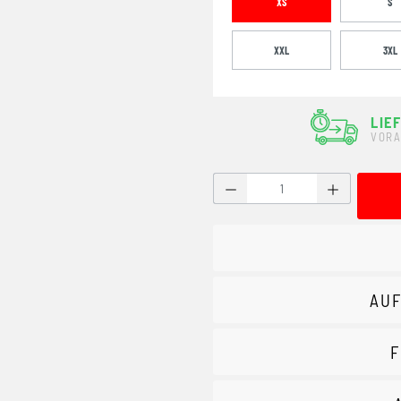
XS
S
XXL
3XL
LIE
VORA
Produkt Anzahl: Gib den g
AUF
F