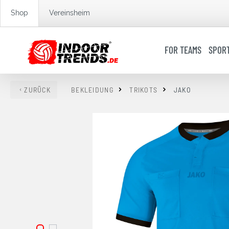
springen
Zur Hauptnavigation springen
Shop
Vereinsheim
FOR TEAMS
SPOR
ZURÜCK
BEKLEIDUNG
TRIKOTS
JAKO
Bildergalerie überspringen