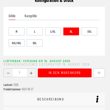
Konfiguration & Druck
Größe
Kurzgröße
M
L
L/XL
XL
XXL
XXL/3XL
3XL
LIEFERBAR: VERSAND AM 16. AUGUST 2026
VORAUSSICHTLICHES LIEFERDATUM 18. AUGUST 2026
Produkt Anzahl: Gib den gewünschten Wert ein oder benutze
IN DEN WARENKORB
Laufzeit:
2026
Produktnummer:
6507-08-27
BESCHREIBUNG