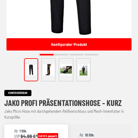
Konfigurator Produkt
KONFIGURIERBAR
JAKO PROFI PRÄSENTATIONSHOSE - KURZ
Jako Micro Hose mit durchgehendem Reißverschluss und Mesh-Innenfutter in
Kurzgröße.
Ab
1 Stk.
Ab
10 Stk.
64,99 €*
UVP
(40.14% gespart)