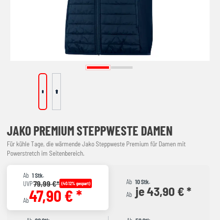
JAKO PREMIUM STEPPWESTE DAMEN
Für kühle Tage, die wärmende Jako Steppweste Premium für Damen mit
Powerstretch im Seitenbereich.
Ab
1 Stk.
Ab
10 Stk.
79,99 €*
UVP
(40.12% gespart)
je 43,90 € *
47,90 € *
Ab
Ab