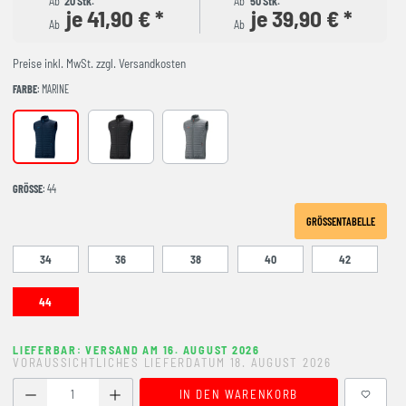
Ab
20 Stk.
Ab
50 Stk.
je 41,90 € *
je 39,90 € *
Ab
Ab
Preise inkl. MwSt. zzgl. Versandkosten
FARBE
: MARINE
marine
schwarz
steingrau
GRÖSSE
: 44
GRÖSSENTABELLE
34
36
38
40
42
44
LIEFERBAR: VERSAND AM 16. AUGUST 2026
VORAUSSICHTLICHES LIEFERDATUM 18. AUGUST 2026
Produkt Anzahl: Gib den gewünschten Wert ein oder benutze
IN DEN WARENKORB