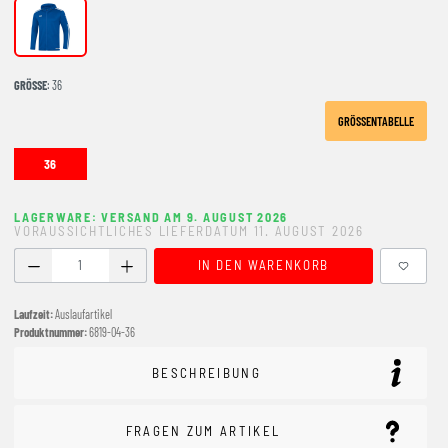
royal/weiß
GRÖSSE
: 36
GRÖSSENTABELLE
36
LAGERWARE: VERSAND AM 9. AUGUST 2026
VORAUSSICHTLICHES LIEFERDATUM 11. AUGUST 2026
Produkt Anzahl: Gib den gewünschten Wert ein oder benutze
IN DEN WARENKORB
Laufzeit:
Auslaufartikel
Produktnummer:
6819-04-36
BESCHREIBUNG
FRAGEN ZUM ARTIKEL