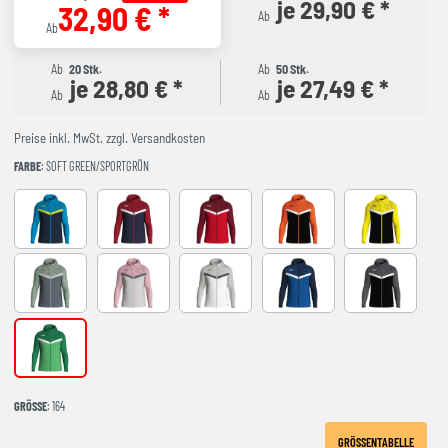
je 29,90 € *
32,90 € *
Ab
Ab
Ab
20 Stk.
Ab
50 Stk.
je 28,80 € *
je 27,49 € *
Ab
Ab
Preise inkl. MwSt. zzgl. Versandkosten
FARBE
: SOFT GREEN/SPORTGRÜN
marine/JAKO blau/neongelb
marine/chili rot
rot/weinrot
schwarz/neonorange
schwarz/soft
anthra light/mintgrün/soft gre
soft grey/dusky pink/anthra li
weiß/soft grey/anthra light
royal/marine
schwarz/anth
soft green/sportgrün
GRÖSSE
: 164
GRÖSSENTABELLE