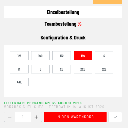
Einzelbestellung
Teambestellung
%
Konfiguration & Druck
128
140
152
164
S
M
L
XL
XXL
3XL
4XL
LIEFERBAR: VERSAND AM 12. AUGUST 2026
VORAUSSICHTLICHES LIEFERDATUM 14. AUGUST 2026
Produkt Anzahl: Gib den gewünschten Wert ein oder benutze
IN DEN WARENKORB