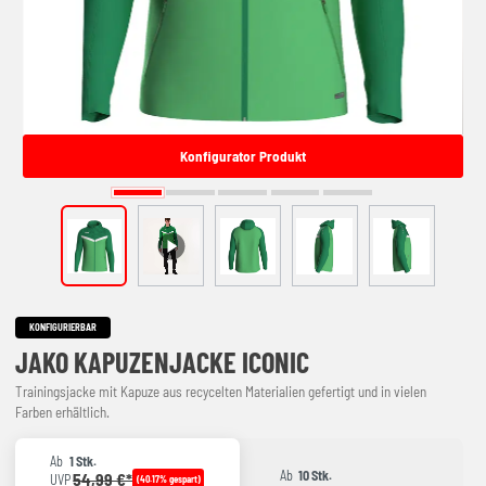
Konfigurator Produkt
KONFIGURIERBAR
JAKO KAPUZENJACKE ICONIC
Trainingsjacke mit Kapuze aus recycelten Materialien gefertigt und in vielen
Farben erhältlich.
Ab
1 Stk.
Ab
10 Stk.
54,99 €*
UVP
(40.17% gespart)