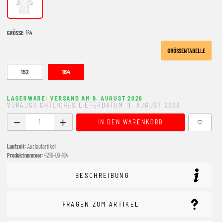
weiß/silbergrau
GRÖSSE
: 164
GRÖSSENTABELLE
152
164
LAGERWARE: VERSAND AM 9. AUGUST 2026
VORAUSSICHTLICHES LIEFERDATUM 11. AUGUST 2026
Produkt Anzahl: Gib den gewünschten Wert ein oder benutze
IN DEN WARENKORB
Laufzeit:
Auslaufartikel
Produktnummer:
4216-00-164
BESCHREIBUNG
FRAGEN ZUM ARTIKEL