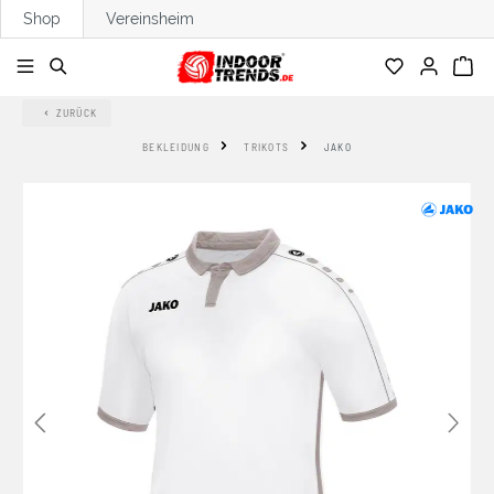
Shop
Vereinsheim
alt springen
ZURÜCK
BEKLEIDUNG
TRIKOTS
JAKO
Bildergalerie überspringen