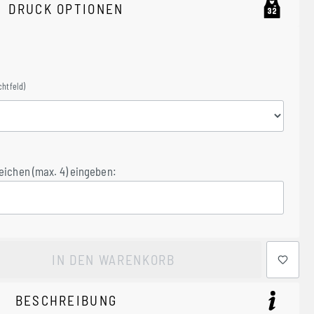
DRUCK OPTIONEN
chtfeld)
eichen (max. 4) eingeben:
ewünschten Wert ein oder benutze die Schaltflächen um 
IN DEN WARENKORB
BESCHREIBUNG