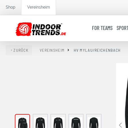
springen
Zur Hauptnavigation springen
Shop
Vereinsheim
FOR TEAMS
SPOR
ZURÜCK
VEREINSHEIM
HV MYLAU/REICHENBACH
Bildergalerie überspringen