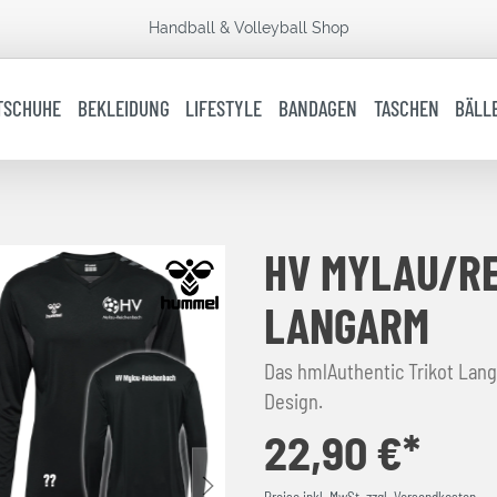
Handball & Volleyball Shop
TSCHUHE
BEKLEIDUNG
LIFESTYLE
BANDAGEN
TASCHEN
BÄLL
HV MYLAU/RE
LANGARM
Das hmlAuthentic Trikot La
Design.
22,90 €*
Preise inkl. MwSt. zzgl. Versandkosten