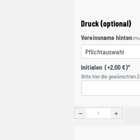
Druck (optional)
Vereinsname hinten
(Pfli
Vereinsname hinten
Initialen
(+2,00 €)*
Bitte hier die gewünschten Z
Initialen
Produkt Anzahl: Gib den g