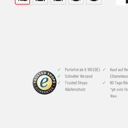
Portofrei ab € 100 (DE)
Kauf auf R
Schneller Versand
(Stammkun
Trusted Shops
60 Tage Rü
Käuferschutz
*gilt nicht fü
Ware