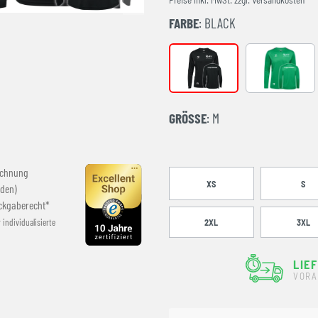
FARBE
: BLACK
Black
JELLY BEA
GRÖSSE
: M
echnung
XS
S
den)
ckgaberecht*
r individualisierte
2XL
3XL
LIE
VORA