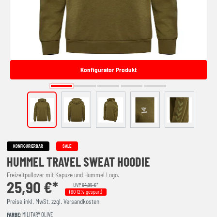
Konfigurator Produkt
KONFIGURIERBAR
SALE
HUMMEL TRAVEL SWEAT HOODIE
Freizeitpullover mit Kapuze und Hummel Logo.
25,90 €*
UVP
64,95 €
*
(60.12% gespart)
Preise inkl. MwSt. zzgl. Versandkosten
FARBE
: MILITARY OLIVE