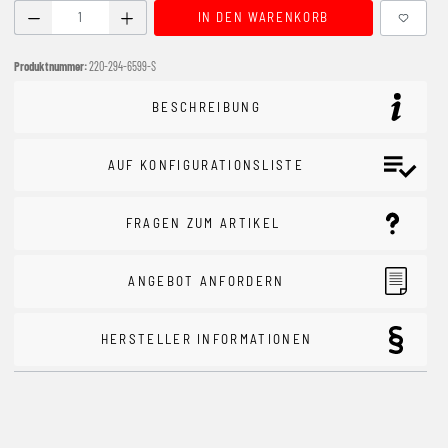
Produkt Anzahl: Gib den gewünschten Wert ein oder benutze
IN DEN WARENKORB
Produktnummer:
220-294-6599-S
BESCHREIBUNG
AUF KONFIGURATIONSLISTE
FRAGEN ZUM ARTIKEL
ANGEBOT ANFORDERN
HERSTELLER INFORMATIONEN