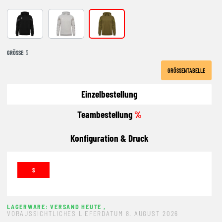
BLACK
LIGHT GREY MELANGE
MILITARY OLIVE
GRÖSSE
: S
GRÖSSENTABELLE
Einzelbestellung
Teambestellung
%
Konfiguration & Druck
S
LAGERWARE: VERSAND HEUTE
,
VORAUSSICHTLICHES LIEFERDATUM 8. AUGUST 2026