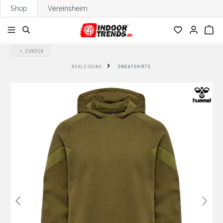
Shop
Vereinsheim
alt springen
ZURÜCK
BEKLEIDUNG
SWEATSHIRTS
Bildergalerie überspringen