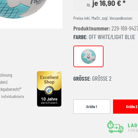
je 16,90 € *
Ab
Preise inkl. MwSt. zzgl. Versandkosten
Produktnummer:
229-169-942
FARBE
: OFF WHITE/LIGHT BLUE
OFF WHITE/LIGHT BLUE
echnung
GRÖSSE
: GRÖSSE 2
den)
ckgaberecht*
r individualisierte
Größe 1
Größe 2
LAG
VORA