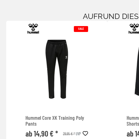
AUFRUND DIE
SALE
Hummel Core XK Training Poly
Humme
Pants
Short
ab 14,90 € *
ab 1
29,95 € *
UVP