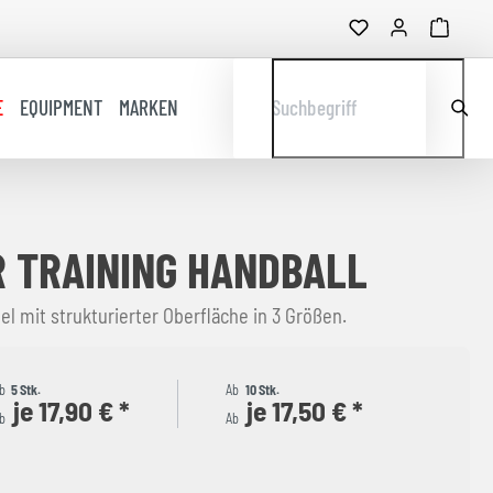
E
EQUIPMENT
MARKEN
Suchbegriff
 TRAINING HANDBALL
l mit strukturierter Oberfläche in 3 Größen.
b
5 Stk.
Ab
10 Stk.
je 17,90 € *
je 17,50 € *
b
Ab