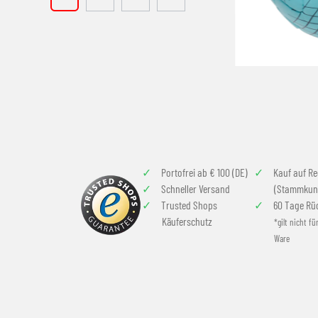
Portofrei ab € 100 (DE)
Kauf auf R
Schneller Versand
(Stammkun
Trusted Shops
60 Tage Rü
Käuferschutz
*gilt nicht fü
Ware