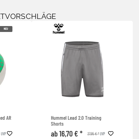
KTVORSCHLÄGE
NEU
ced AR
Hummel Lead 2.0 Training
Shorts
ab 16,70 € *
*
27,95 € *
UVP
UVP