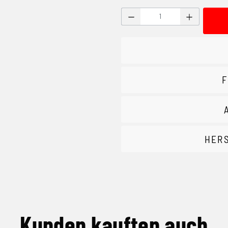
Produkt Anzahl: Gib den g
F
HER
Kunden kauften auch