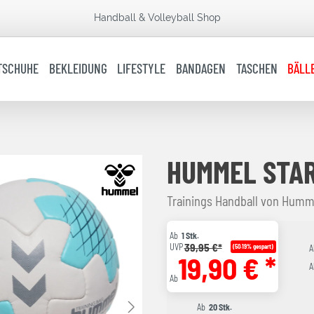
Handball & Volleyball Shop
TSCHUHE
BEKLEIDUNG
LIFESTYLE
BANDAGEN
TASCHEN
BÄLL
HUMMEL STAR
Trainings Handball von Humme
Ab
1 Stk.
39,95 €*
UVP
(50.19% gespart)
A
19,90 € *
A
Ab
Ab
20 Stk.