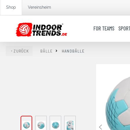
springen
Zur Hauptnavigation springen
Shop
Vereinsheim
FOR TEAMS
SPOR
ZURÜCK
BÄLLE
HANDBÄLLE
Bildergalerie überspringen