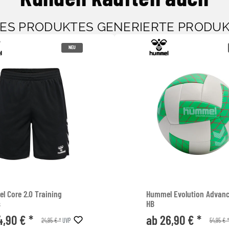
SES PRODUKTES GENERIERTE PRODU
NEU
l Core 2.0 Training
Hummel Evolution Advan
s
HB
4,90 € *
ab 26,90 € *
24,95 € *
54,95 € 
UVP