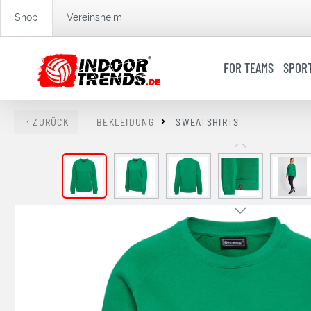
springen
Zur Hauptnavigation springen
Shop
Vereinsheim
FOR TEAMS
SPOR
ZURÜCK
BEKLEIDUNG
SWEATSHIRTS
Bildergalerie überspringen