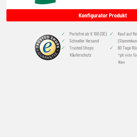
Konfigurator Produkt
Portofrei ab € 100 (DE)
Kauf auf R
Schneller Versand
(Stammkun
Trusted Shops
60 Tage Rü
Käuferschutz
*gilt nicht fü
Ware