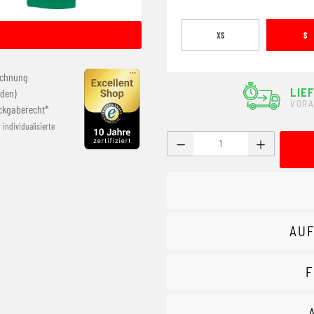
XS
S
echnung
LIE
den)
VORA
ckgaberecht*
r individualisierte
Produkt Anzahl: Gib den g
AUF
F