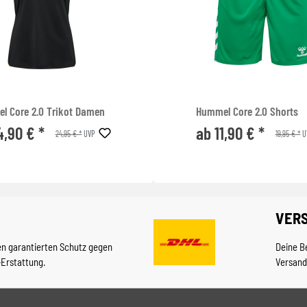
l Core 2.0 Trikot Damen
Hummel Core 2.0 Shorts
4,90 € *
ab 11,90 € *
24,95 € *
19,95 € *
UVP
U
VER
en garantierten Schutz gegen
Deine B
-Erstattung.
Versand