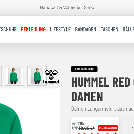
Handball & Volleyball Shop
TSCHUHE
BEKLEIDUNG
LIFESTYLE
BANDAGEN
TASCHEN
BÄLL
KONFIGURIERBAR
HUMMEL RED 
DAMEN
Damen Langarmshirt aus nac
Ab
1 Stk.
39,95 €*
UVP
(45.18% gespart)
A