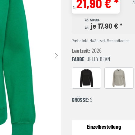
21,90 € *
A
Ab
Ab
50 Stk.
je 17,90 € *
Ab
Preise inkl. MwSt. zzgl. Versandkosten
Laufzeit:
2026
FARBE
: JELLY BEAN
Black
GREY MEL
GRÖSSE
: S
Einzelbestellung