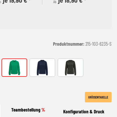
je 19,90 € *
je 18,90 € *
b
Ab
Produktnummer:
215-103-6235-S
ANGE
JELLY BEAN
MARINE
RAVEN
GRÖSSENTABELLE
Teambestellung
%
Konfiguration & Druck