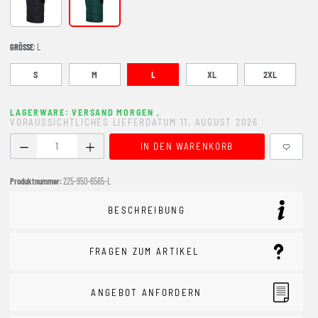
Black
PONDEROSA PINE
GRÖSSE
: L
S
M
L
XL
2XL
LAGERWARE: VERSAND MORGEN
,
VORAUSSICHTLICHES LIEFERDATUM 11. AUGUST 2026
Produkt Anzahl: Gib den gewünschten Wert ein oder benutze
IN DEN WARENKORB
Produktnummer:
225-950-6565-L
BESCHREIBUNG
FRAGEN ZUM ARTIKEL
ANGEBOT ANFORDERN