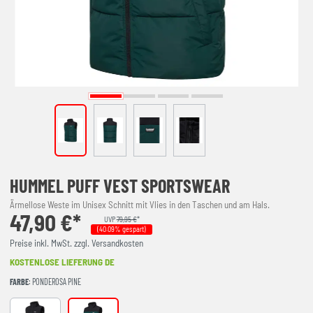
HUMMEL PUFF VEST SPORTSWEAR
Ärmellose Weste im Unisex Schnitt mit Vlies in den Taschen und am Hals.
47,90 €*
UVP
79,95 €
*
(40.09% gespart)
Preise inkl. MwSt. zzgl. Versandkosten
KOSTENLOSE LIEFERUNG DE
FARBE
: PONDEROSA PINE