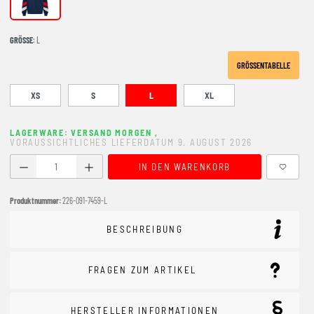
DRESS BLUES
GRÖSSE
: L
GRÖSSENTABELLE
XS
S
L
XL
LAGERWARE: VERSAND MORGEN
,
VORAUSSICHTLICHES LIEFERDATUM 9. AUGUST 2026
Produkt Anzahl: Gib den gewünschten Wert ein oder benutze
IN DEN WARENKORB
Produktnummer:
226-091-7459-L
BESCHREIBUNG
FRAGEN ZUM ARTIKEL
HERSTELLER INFORMATIONEN