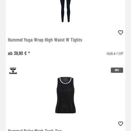
Hummel Yoga Wrap High Waist W Tights
ab 39,90 € *
49,95 € *
UVP
NEU
Hummel Pulse Mesh Tank Top