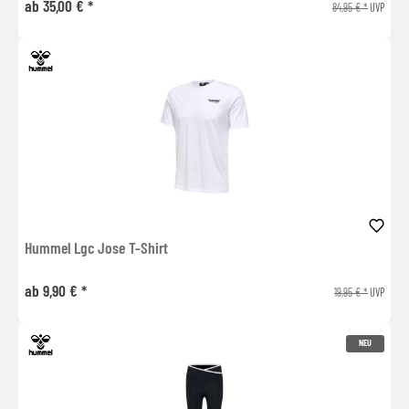
ab 35,00 € *
84,95 € *
UVP
Hummel Lgc Jose T-Shirt
ab 9,90 € *
19,95 € *
UVP
NEU