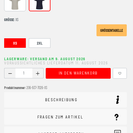
GREY MELANGE
marine
GRÖSSE
: XS
GRÖSSENTABELLE
XS
2XL
LAGERWARE: VERSAND AM 9. AUGUST 2026
VORAUSSICHTLICHES LIEFERDATUM 11. AUGUST 2026
Produkt Anzahl: Gib den gewünschten Wert ein oder benutze
IN DEN WARENKORB
Produktnummer:
206-937-7026-XS
BESCHREIBUNG
FRAGEN ZUM ARTIKEL