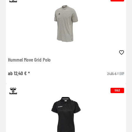
Hummel Move Grid Polo
ab 12,40 € *
24,95 € *
UVP
SALE