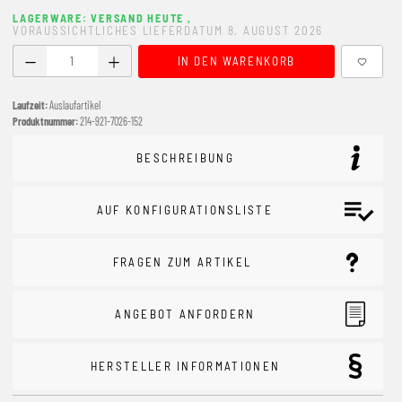
LAGERWARE: VERSAND HEUTE
,
VORAUSSICHTLICHES LIEFERDATUM 8. AUGUST 2026
Produkt Anzahl: Gib den gewünschten Wert ein oder benutze
IN DEN WARENKORB
Laufzeit:
Auslaufartikel
Produktnummer:
214-921-7026-152
BESCHREIBUNG
AUF KONFIGURATIONSLISTE
FRAGEN ZUM ARTIKEL
ANGEBOT ANFORDERN
HERSTELLER INFORMATIONEN