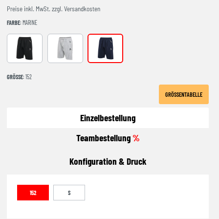
Preise inkl. MwSt. zzgl. Versandkosten
FARBE
: MARINE
BLACK
GREY MELANGE
marine
GRÖSSE
: 152
GRÖSSENTABELLE
Einzelbestellung
Teambestellung
%
Konfiguration & Druck
152
S