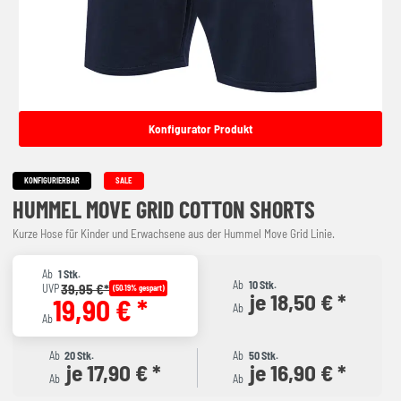
Konfigurator Produkt
KONFIGURIERBAR
SALE
HUMMEL MOVE GRID COTTON SHORTS
Kurze Hose für Kinder und Erwachsene aus der Hummel Move Grid Linie.
Ab
1 Stk.
Ab
10 Stk.
39,95 €*
UVP
(50.19% gespart)
je 18,50 € *
19,90 € *
Ab
Ab
Ab
20 Stk.
Ab
50 Stk.
je 17,90 € *
je 16,90 € *
Ab
Ab