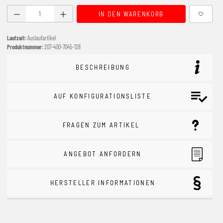
Produkt Anzahl: Gib den gewünschten Wert ein oder benutze
IN DEN WARENKORB
Laufzeit:
Auslaufartikel
Produktnummer:
207-400-7045-128
BESCHREIBUNG
AUF KONFIGURATIONSLISTE
FRAGEN ZUM ARTIKEL
ANGEBOT ANFORDERN
HERSTELLER INFORMATIONEN