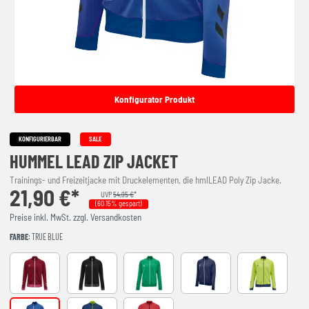
Konfigurator Produkt
KONFIGURIERBAR
SALE
HUMMEL LEAD ZIP JACKET
Trainings- und Freizeitjacke mit Druckelementen, die hmlLEAD Poly Zip Jacke.
21,90 €*
UVP
54,95 €
*
(60.15% gespart)
Preise inkl. MwSt. zzgl. Versandkosten
FARBE
: TRUE BLUE
BIKING RED
Black
JELLY BEAN
marine
LIME PUNCH