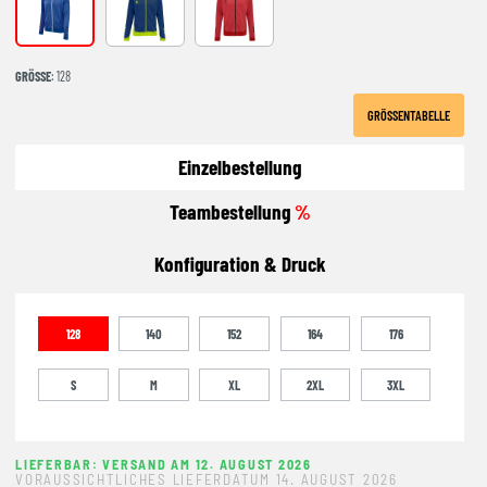
TRUE BLUE
DARK DENIM
TRUE RED
GRÖSSE
: 128
GRÖSSENTABELLE
Einzelbestellung
Teambestellung
%
Konfiguration & Druck
128
140
152
164
176
S
M
XL
2XL
3XL
LIEFERBAR: VERSAND AM 12. AUGUST 2026
VORAUSSICHTLICHES LIEFERDATUM 14. AUGUST 2026