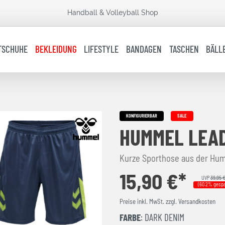
Handball & Volleyball Shop
TSCHUHE
BEKLEIDUNG
LIFESTYLE
BANDAGEN
TASCHEN
BÄLL
KONFIGURIERBAR
SALE
HUMMEL LEAD
Kurze Sporthose aus der Hum
15,90 €*
UVP
39,95 
(60.2% gespa
Preise inkl. MwSt. zzgl. Versandkosten
FARBE
: DARK DENIM