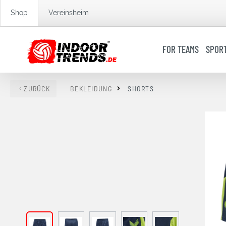
springen
Zur Hauptnavigation springen
Shop
Vereinsheim
FOR TEAMS
SPOR
ZURÜCK
BEKLEIDUNG
SHORTS
Bildergalerie überspringen