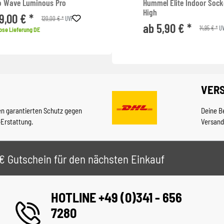
o Wave Luminous Pro
Hummel Elite Indoor Soc
High
9,00 € *
120,00 € *
UVP
ab 5,90 € *
14,95 € *
UV
ose Lieferung DE
VER
en garantierten Schutz gegen
Deine B
-Erstattung.
Versand
 5€ Gutschein für den nächsten Einkauf
HOTLINE +49 (0)341 - 656
7280