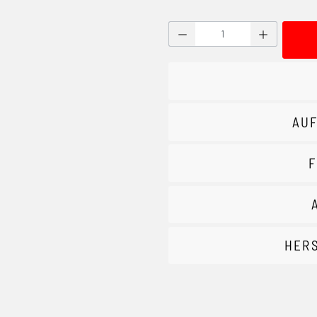
Produkt Anzahl: Gib den g
AUF
F
HER