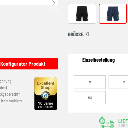
BLACK
DARK DEN
GRÖSSE
: XL
Einzelbestellung
Konfigurator Produkt
echnung
S
M
den)
ckgaberecht*
3XL
r individualisierte
LIE
VORA