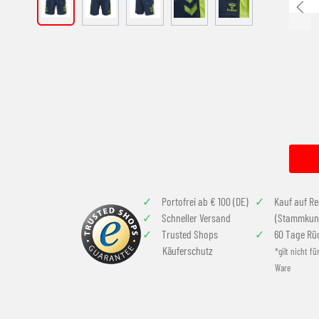
Portofrei ab € 100 (DE)
Kauf auf R
Schneller Versand
(Stammkun
Trusted Shops
60 Tage Rü
Käuferschutz
*gilt nicht fü
Ware