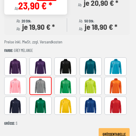
je 20,90 € *
23,90 € *
Ab
Ab
Ab
20 Stk.
Ab
50 Stk.
je 19,90 € *
je 18,90 € *
Ab
Ab
Preise inkl. MwSt. zzgl. Versandkosten
FARBE
: GREY MELANGE
ACAI
ACAI/WHITE
BLACK
BLUE CORAL
BLUE DANUB
COTTON CANDY
GREY MELANGE
JELLY BEAN
LIME POPSICLE
ORANGE TIGE
marine
EVERGREEN
SPORTS YELLOW
TRUE BLUE
TRUE RED
GRÖSSE
: S
GRÖSSENTABELLE