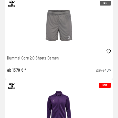
NEU
Hummel Core 2.0 Shorts Damen
ab 13,70 € *
22,95 € *
UVP
SALE