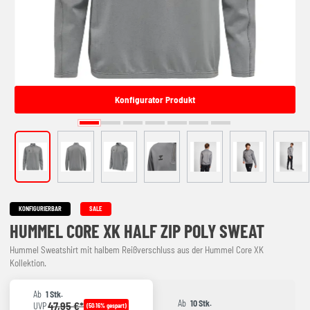
Konfigurator Produkt
KONFIGURIERBAR
SALE
HUMMEL CORE XK HALF ZIP POLY SWEAT
Hummel Sweatshirt mit halbem Reißverschluss aus der Hummel Core XK
Kollektion.
Ab
1 Stk.
Ab
10 Stk.
47,95 €*
UVP
(50.16% gespart)