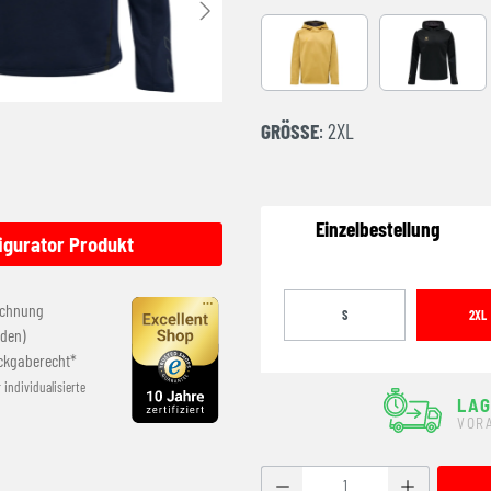
ANTIQUE GOLD
Black
GRÖSSE
: 2XL
Einzelbestellung
igurator Produkt
echnung
S
2XL
den)
ckgaberecht*
r individualisierte
LA
VOR
Produkt Anzahl: Gib den g