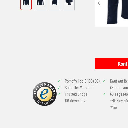
Konf
Portofrei ab € 100 (DE)
Kauf auf R
Schneller Versand
(Stammkun
Trusted Shops
60 Tage Rü
Käuferschutz
*gilt nicht fü
Ware