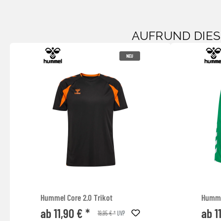
AUFRUND DIE
NEU
Hummel Core 2.0 Trikot
Humme
ab 11,90 € *
ab 1
19,95 € *
UVP