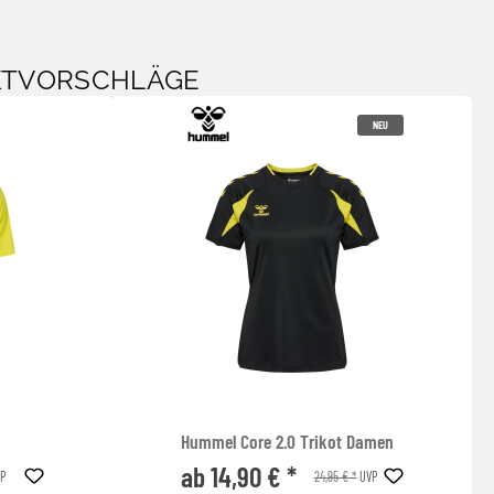
KTVORSCHLÄGE
NEU
Hummel Core 2.0 Trikot Damen
ab 14,90 € *
24,95 € *
P
UVP