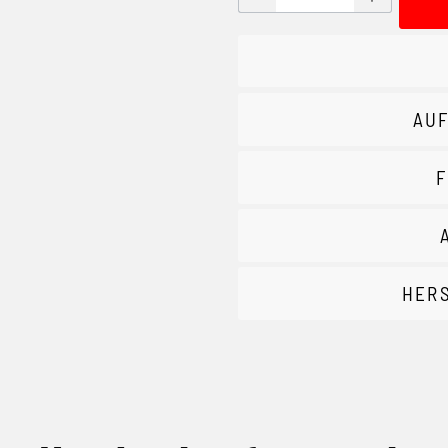
AUF
F
HER