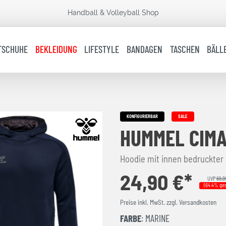
Handball & Volleyball Shop
TSCHUHE
BEKLEIDUNG
LIFESTYLE
BANDAGEN
TASCHEN
BÄLL
KONFIGURIERBAR
SALE
HUMMEL CIMA
Hoodie mit innen bedruckter 
24,90 €*
UVP
69,9
(64.4% ges
Preise inkl. MwSt. zzgl. Versandkosten
FARBE
: MARINE