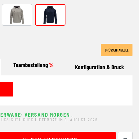
Grey melange
marine
GRÖSSENTABELLE
Teambestellung
%
Konfiguration & Druck
GERWARE: VERSAND MORGEN
,
AUSSICHTLICHES LIEFERDATUM 9. AUGUST 2026
ewünschten Wert ein oder benutze die Schaltflächen um 