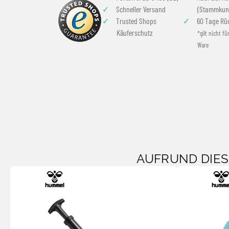
Schneller Versand
(Stammkun
Trusted Shops
60 Tage Rü
Käuferschutz
*gilt nicht fü
Ware
AUFRUND DIE