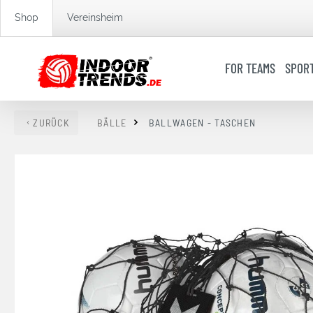
springen
Zur Hauptnavigation springen
Shop
Vereinsheim
FOR TEAMS
SPOR
ZURÜCK
BÄLLE
BALLWAGEN - TASCHEN
Bildergalerie überspringen