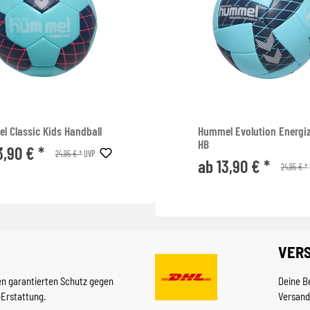
l Classic Kids Handball
Hummel Evolution Energiz
HB
3,90 € *
24,95 € *
UVP
ab 13,90 € *
24,95 € *
VER
en garantierten Schutz gegen
Deine B
-Erstattung.
Versand