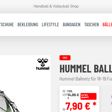
Handball & Volleyball Shop
TSCHUHE
BEKLEIDUNG
LIFESTYLE
BANDAGEN
TASCHEN
BÄLL
SALE
HUMMEL BALL
Hummel Ballnetz für 18-19 Fuß
Ab
1 Stk.
14,95 €
UVP
(47.16%
*
gespart)
7,90 € *
Ab