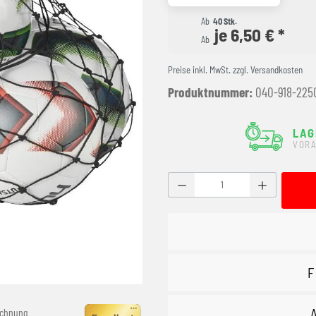
Ab
40 Stk.
je 6,50 € *
Ab
Preise inkl. MwSt. zzgl. Versandkosten
Produktnummer:
040-918-225
LAG
VORA
Produkt Anzahl: Gib den g
F
echnung