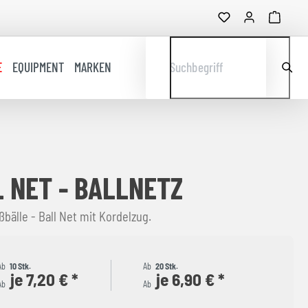
E
EQUIPMENT
MARKEN
Suchbegriff
 NET - BALLNETZ
bälle - Ball Net mit Kordelzug.
Ab
10 Stk.
Ab
20 Stk.
je 7,20 € *
je 6,90 € *
Ab
Ab