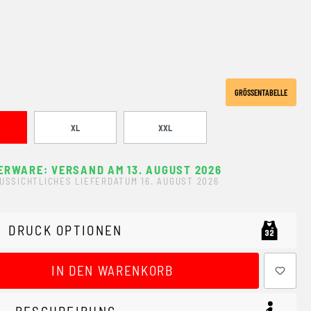
GRÖSSENTABELLE
XL
XXL
ERWARE: VERSAND AM 13. AUGUST 2026
USSICHTLICHES LIEFERDATUM 16. AUGUST 2026
DRUCK OPTIONEN
ewünschten Wert ein oder benutze die Schaltflächen um 
IN DEN WARENKORB