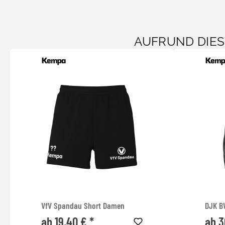
AUFRUND DIE
VfV Spandau Short Damen
DJK B
ab 19,40 € *
ab 3