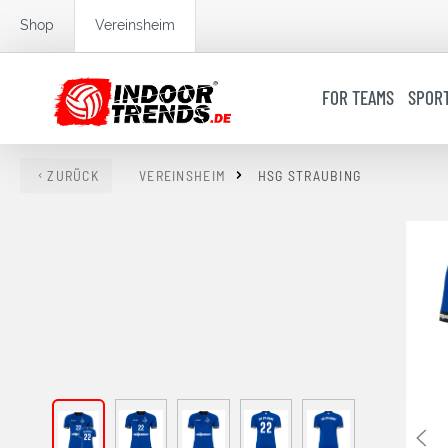
springen
Zur Hauptnavigation springen
Shop
Vereinsheim
FOR TEAMS
SPOR
ZURÜCK
VEREINSHEIM
HSG STRAUBING
Bildergalerie überspringen