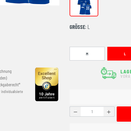
royal/marine
GRÖSSE
: L
M
L
echnung
LAG
VORA
den)
ckgaberecht*
r individualisierte
Produkt Anzahl: Gib den g