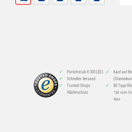
Portofrei ab € 100 (DE)
Kauf auf R
Schneller Versand
(Stammkun
Trusted Shops
60 Tage Rü
Käuferschutz
*gilt nicht fü
Ware