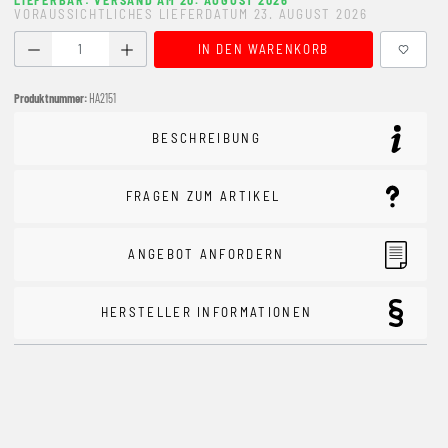
LIEFERBAR: VERSAND AM 20. AUGUST 2026
VORAUSSICHTLICHES LIEFERDATUM 23. AUGUST 2026
Produkt Anzahl: Gib den gewünschten Wert ein oder benutze
IN DEN WARENKORB
Produktnummer:
HA2151
BESCHREIBUNG
FRAGEN ZUM ARTIKEL
ANGEBOT ANFORDERN
HERSTELLER INFORMATIONEN