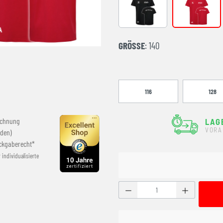
BLACK
TRUE RED
GRÖSSE
: 140
116
128
echnung
LAG
VORA
den)
ckgaberecht*
r individualisierte
Produkt Anzahl: Gib den g