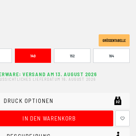
GRÖSSENTABELLE
140
152
164
ERWARE: VERSAND AM 13. AUGUST 2026
USSICHTLICHES LIEFERDATUM 16. AUGUST 2026
DRUCK OPTIONEN
ewünschten Wert ein oder benutze die Schaltflächen um 
IN DEN WARENKORB