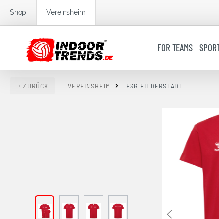
springen
Zur Hauptnavigation springen
Shop
Vereinsheim
FOR TEAMS
SPOR
ZURÜCK
VEREINSHEIM
ESG FILDERSTADT
Bildergalerie überspringen