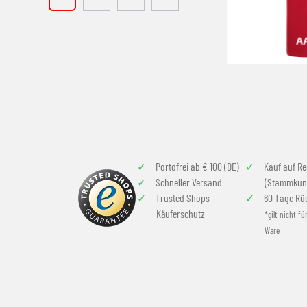
Portofrei ab € 100 (DE)
Kauf auf R
Schneller Versand
(Stammkun
Trusted Shops
60 Tage Rü
Käuferschutz
*gilt nicht fü
Ware