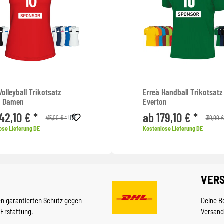
Volleyball Trikotsatz
Erreà Handball Trikotsatz
e Damen
Everton
42,10 € *
ab 179,10 € *
415,00 € *
310,00 €
UVP
ose Lieferung DE
Kostenlose Lieferung DE
VER
en garantierten Schutz gegen
Deine B
-Erstattung.
Versand