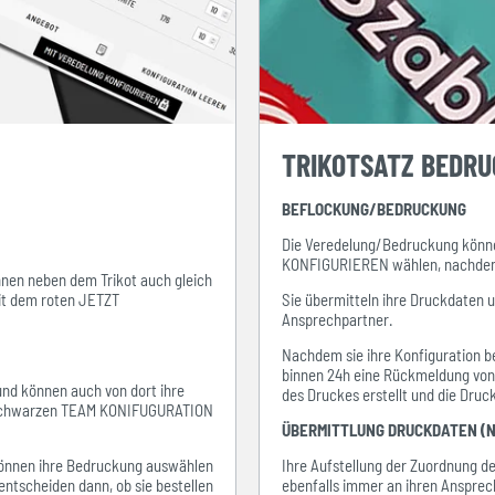
TRIKOTSATZ BEDR
BEFLOCKUNG/BEDRUCKUNG
Die Veredelung/Bedruckung könne
KONFIGURIEREN wählen, nachdem s
ihnen neben dem Trikot auch gleich
mit dem roten JETZT
Sie übermitteln ihre Druckdaten 
Ansprechpartner.
Nachdem sie ihre Konfiguration be
binnen 24h eine Rückmeldung von i
 und können auch von dort ihre
des Druckes erstellt und die Dru
em schwarzen TEAM KONIFUGURATION
ÜBERMITTLUNG DRUCKDATEN (N
e können ihre Bedruckung auswählen
Ihre Aufstellung der Zuordnung 
entscheiden dann, ob sie bestellen
ebenfalls immer an ihren Ansprec