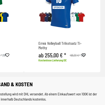
Erreà Volleyball Trikotsatz Ti-
Mothy
ab 255,00 € *
 *
465,00 € *
UVP
UVP
Kostenlose Lieferung DE
SAND & KOSTEN
estellung wird mit DHL versendet. Ab einem Einkaufswert von 100€ ist der
 innerhalb Deutschlands kostenlos.