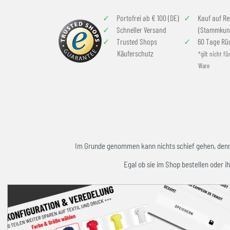
Portofrei ab € 100 (DE)
Kauf auf R
Schneller Versand
(Stammkun
Trusted Shops
60 Tage Rü
Käuferschutz
*gilt nicht fü
Ware
Im Grunde genommen kann nichts schief gehen, denn w
Egal ob sie im Shop bestellen oder ih