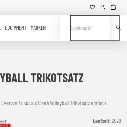
E
EQUIPMENT
MARKEN
Suchbegriff
YBALL TRIKOTSATZ
 Everton Trikot als Erreà Volleyball Trikotsatz einfach
Laufzeit:
2029
,00 €
*
espart)