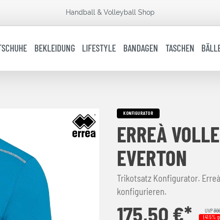
Handball & Volleyball Shop
TSCHUHE
BEKLEIDUNG
LIFESTYLE
BANDAGEN
TASCHEN
BÄLL
KONFIGURATOR
ERREÀ VOLLE
EVERTON
Trikotsatz Konfigurator. Erreà
konfigurieren.
175,50 €*
UVP
300
(41.5% g