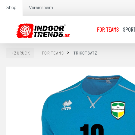
springen
Zur Hauptnavigation springen
Shop
Vereinsheim
FOR TEAMS
SPOR
ZURÜCK
FOR TEAMS
TRIKOTSATZ
Bildergalerie überspringen