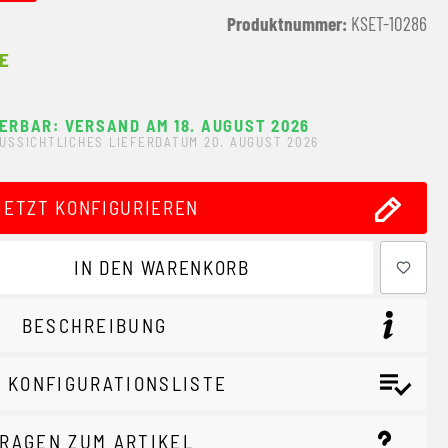
Produktnummer:
KSET-10286
E
FERBAR: VERSAND AM 18. AUGUST 2026
USSICHTLICHES LIEFERDATUM 20. AUGUST 2026
JETZT KONFIGURIEREN
ewünschten Wert ein oder benutze die Schaltflächen um 
IN DEN WARENKORB
BESCHREIBUNG
 KONFIGURATIONSLISTE
RAGEN ZUM ARTIKEL