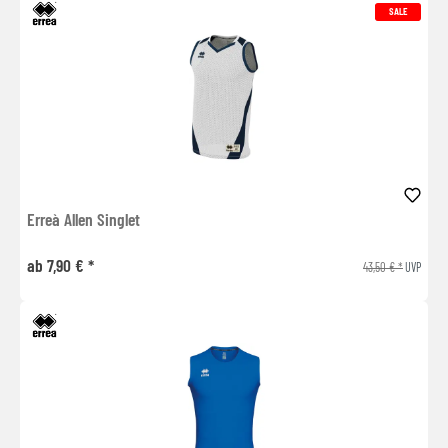
SALE
Erreà Allen Singlet
ab 7,90 € *
43,50 € *
UVP