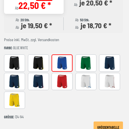
je 20,50 € *
22,50 € *
Ab
Ab
Ab
20 Stk.
Ab
50 Stk.
je 19,50 € *
je 18,70 € *
Ab
Ab
Preise inkl. MwSt. zzgl. Versandkosten
FARBE
: BLUE WHITE
Black White
Black Yellow
Blue White
Green White
NAVY WHITE
NAVY YELLOW
Navy Red
Red White
WHITE BLUE
White Maroon
Yellow Blue
GRÖSSE
: 134-144
GRÖSSENTABELLE