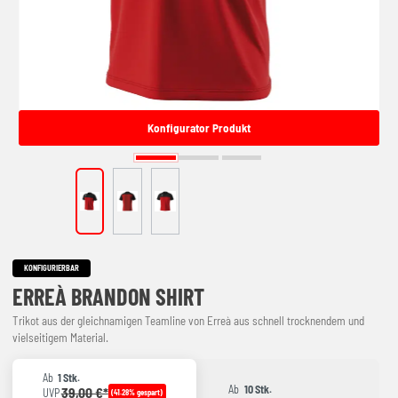
Konfigurator Produkt
KONFIGURIERBAR
ERREÀ BRANDON SHIRT
Trikot aus der gleichnamigen Teamline von Erreà aus schnell trocknendem und
vielseitigem Material.
Ab
1 Stk.
Ab
10 Stk.
39,00 €*
UVP
(41.28% gespart)