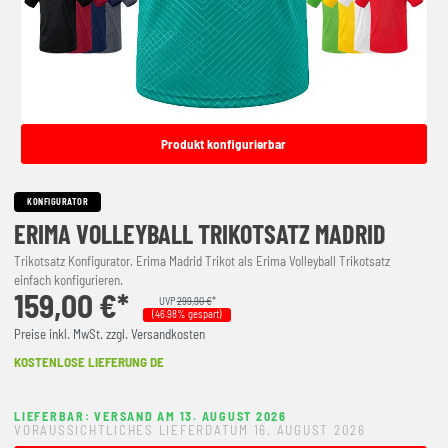
Produkt konfigurierbar
KONFIGURATOR
ERIMA VOLLEYBALL TRIKOTSATZ MADRID
Trikotsatz Konfigurator. Erima Madrid Trikot als Erima Volleyball Trikotsatz
einfach konfigurieren.
159,00 €*
UVP
299,90 €
*
(46.98% gespart)
Preise inkl. MwSt. zzgl. Versandkosten
KOSTENLOSE LIEFERUNG DE
LIEFERBAR: VERSAND AM 13. AUGUST 2026
VORAUSSICHTLICHES LIEFERDATUM 16. AUGUST 2026