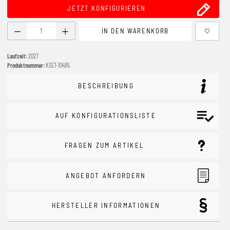
JETZT KONFIGURIEREN
Produkt Anzahl: Gib den gewünschten Wert ein oder benutze
IN DEN WARENKORB
Laufzeit:
2027
Produktnummer:
KSET-10495
BESCHREIBUNG
AUF KONFIGURATIONSLISTE
FRAGEN ZUM ARTIKEL
ANGEBOT ANFORDERN
HERSTELLER INFORMATIONEN