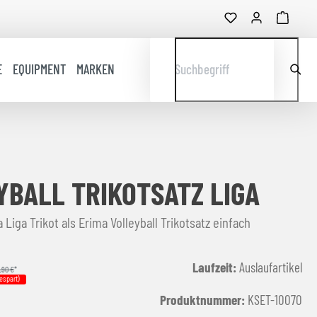
E
EQUIPMENT
MARKEN
Suchbegriff
YBALL TRIKOTSATZ LIGA
 Liga Trikot als Erima Volleyball Trikotsatz einfach
Laufzeit:
Auslaufartikel
,90 €
*
espart)
Produktnummer:
KSET-10070