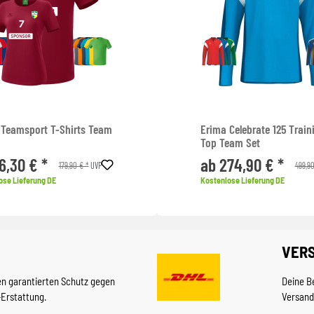
 Teamsport T-Shirts Team
Erima Celebrate 125 Train
Top Team Set
6,30 € *
ab 274,90 € *
179,90 € *
499,90
UVP
ose Lieferung DE
Kostenlose Lieferung DE
VER
en garantierten Schutz gegen
Deine B
-Erstattung.
Versand