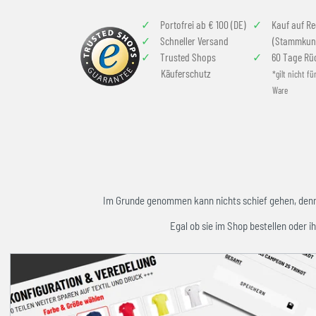
Portofrei ab € 100 (DE)
Kauf auf R
Schneller Versand
(Stammkun
Trusted Shops
60 Tage Rü
Käuferschutz
*gilt nicht fü
Ware
Im Grunde genommen kann nichts schief gehen, denn w
Egal ob sie im Shop bestellen oder ih