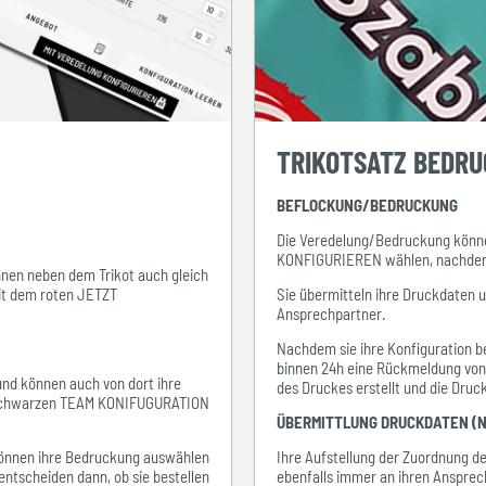
TRIKOTSATZ BEDR
BEFLOCKUNG/BEDRUCKUNG
Die Veredelung/Bedruckung könne
KONFIGURIEREN wählen, nachdem s
ihnen neben dem Trikot auch gleich
mit dem roten JETZT
Sie übermitteln ihre Druckdaten 
Ansprechpartner.
Nachdem sie ihre Konfiguration be
binnen 24h eine Rückmeldung von i
 und können auch von dort ihre
des Druckes erstellt und die Dru
em schwarzen TEAM KONIFUGURATION
ÜBERMITTLUNG DRUCKDATEN (N
e können ihre Bedruckung auswählen
Ihre Aufstellung der Zuordnung 
entscheiden dann, ob sie bestellen
ebenfalls immer an ihren Ansprec