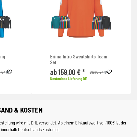
ing
Erima Intro Sweatshirts Team
Set
ab 159,00 € *
 € *
299,90 € *
UVP
UVP
Kostenlose Lieferung DE
SAND & KOSTEN
estellung wird mit DHL versendet. Ab einem Einkaufswert von 100€ ist der
 innerhalb Deutschlands kostenlos.