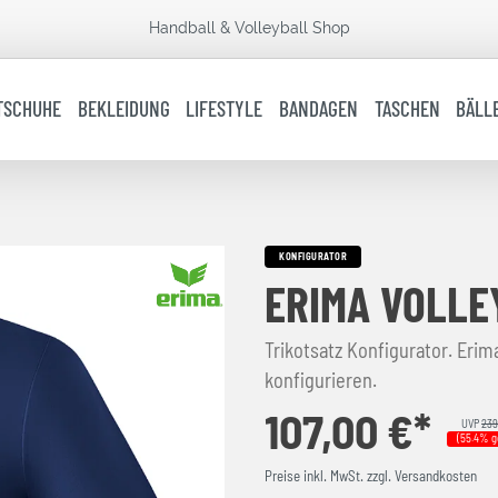
Handball & Volleyball Shop
TSCHUHE
BEKLEIDUNG
LIFESTYLE
BANDAGEN
TASCHEN
BÄLL
KONFIGURATOR
ERIMA VOLLE
Trikotsatz Konfigurator. Erima
konfigurieren.
107,00 €*
UVP
239
(55.4% g
Preise inkl. MwSt. zzgl. Versandkosten