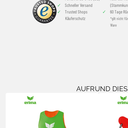
Schneller Versand
(Stammkun
Trusted Shops
60 Tage Rü
Käuferschutz
*gilt nicht fü
Ware
AUFRUND DIE