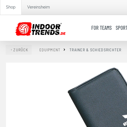
springen
Zur Hauptnavigation springen
Shop
Vereinsheim
FOR TEAMS
SPOR
ZURÜCK
EQUIPMENT
TRAINER & SCHIEDSRICHTER
Bildergalerie überspringen