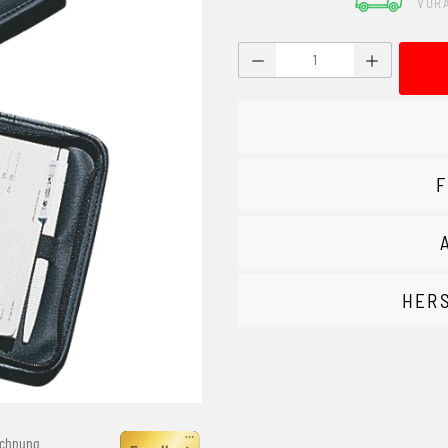
VOR
Produkt Anzahl: Gib den g
F
HER
echnung