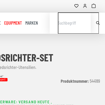
E
EQUIPMENT
MARKEN
Suchbegriff
DSRICHTER-SET
edsrichter-Utensilien.
9 €
*
spart)
Produktnummer:
544189
ERWARE: VERSAND HEUTE
,