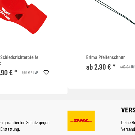
Schiedsrichterpfeife
Erima Pfeifenschnur
c
ab 2,90 € *
4,99 € *
UV
,90 € *
9,99 € *
UVP
VER
en garantierten Schutz gegen
Deine B
-Erstattung.
Versand